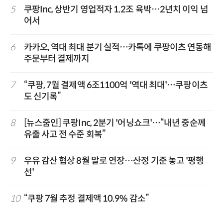
5
쿠팡Inc, 상반기 영업적자 1.2조 육박…2년치 이익 넘
어서
6
카카오, 역대 최대 분기 실적…카톡에 쿠팡이츠 연동해
주문부터 결제까지
7
“쿠팡, 7월 결제액 6조1100억 '역대 최대'…쿠팡이츠
도 신기록”
8
[뉴스줌인] 쿠팡Inc, 2분기 '어닝쇼크'…“내년 중순께
유출 사고 전 수준 회복”
9
우유 감산 협상 8월 말로 연장…산정 기준 놓고 '평행
선'
10
“쿠팡 7월 추정 결제액 10.9% 감소”