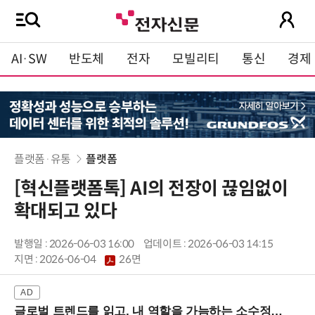
AI·SW
반도체
전자
모빌리티
통신
경제
플랫폼·유통
플랫폼
[혁신플랫폼톡] AI의 전장이 끊임없이
확대되고 있다
발행일 : 2026-06-03 16:00
업데이트 : 2026-06-03 14:15
지면 :
2026-06-04
26면
글로벌 트렌드를 읽고, 내 역할을 가늠하는 소수정예 실습 워크숍 (8/28 신논현역)