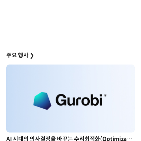
주요 행사
❯
on): 실제 산업 적용 사례와 활용 전략
AI 핀옵스 실전 세미나: 폭증하는 AI 토큰 비용 관리 전략