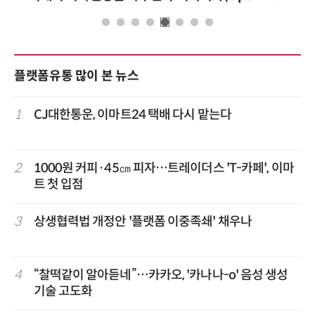
플랫폼유통 많이 본 뉴스
1
CJ대한통운, 이마트24 택배 다시 맡는다
2
1000원 커피·45㎝ 피자…트레이더스 'T-카페', 이마
트 첫 입점
3
상생협력법 개정안 '플랫폼 이중족쇄' 채우나
4
“찰떡같이 알아듣네”…카카오, '카나나-o' 음성 생성
기술 고도화