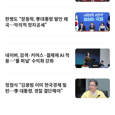
한병도 “장동혁, 李대통령 발언 왜
곡…악의적 정치공세”
네이버, 검색·커머스·결제에 AI 적
용…'풀 퍼널' 수익화 강화
정점식 “김용범 이미 한국경제 빌
런…李 대통령, 경질 결단해야”