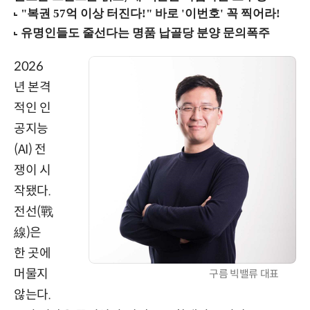
2026
년 본격
적인 인
공지능
(AI) 전
쟁이 시
작됐다.
전선(戰
線)은
한 곳에
머물지
구름 빅밸류 대표
않는다.