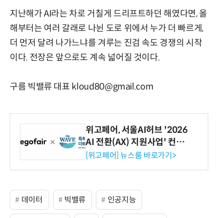
지난해가 AI라는 차로 거칠게 드리프트하던 해였다면, 올
해부터는 여러 갈래로 나뉜 도로 위에서 누가 더 빠르게,
더 먼저 달려 나가느냐를 겨루는 진검 속도 경쟁의 시작
이다. 전장은 앞으로도 계속 넓어질 것이다.
구름 빅밸류 대표 kloud80@gmail.com
위고페어, 서울AI허브 '2026
AI 전환(AX) 지원사업' 컨소
시엄 선정
[위고페어] 뉴스룸 바로가기>
데이터
빅밸류
인공지능