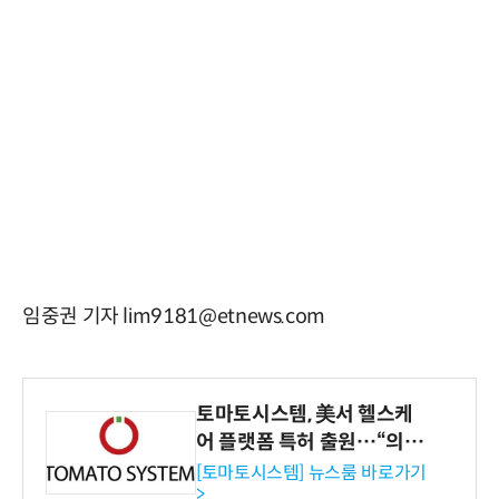
임중권 기자 lim9181@etnews.com
토마토시스템, 美서 헬스케
어 플랫폼 특허 출원…“의료
기관·보험사 공략”
[토마토시스템] 뉴스룸 바로가기
>