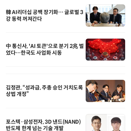
韓 AI리더십 공백 장기화… 글로벌 3
강 동력 꺼져간다
中 통신사, 'AI 토큰'으로 분기 2兆 벌
었다…한국도 사업화 시동
김정관, “성과급, 주총 승인 거치도록
상법 개정”
포스텍·삼성전자, 3D 낸드(NAND)
반도체 한계 넘는 기술 개발