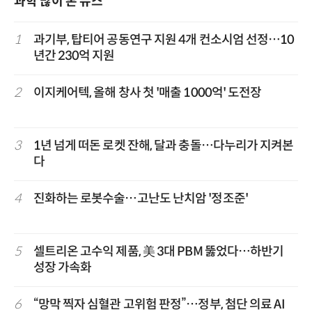
과학 많이 본 뉴스
1
과기부, 탑티어 공동연구 지원 4개 컨소시엄 선정…10
년간 230억 지원
2
이지케어텍, 올해 창사 첫 '매출 1000억' 도전장
3
1년 넘게 떠돈 로켓 잔해, 달과 충돌…다누리가 지켜본
다
4
진화하는 로봇수술…고난도 난치암 '정조준'
5
셀트리온 고수익 제품, 美 3대 PBM 뚫었다…하반기
성장 가속화
6
“망막 찍자 심혈관 고위험 판정”…정부, 첨단 의료 AI