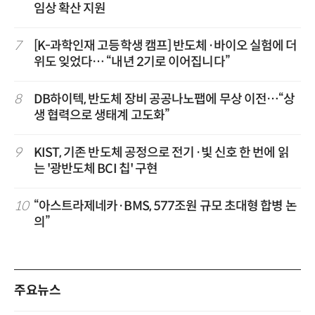
임상 확산 지원
7
[K-과학인재 고등학생 캠프] 반도체·바이오 실험에 더
위도 잊었다… “내년 2기로 이어집니다”
8
DB하이텍, 반도체 장비 공공나노팹에 무상 이전…“상
생 협력으로 생태계 고도화”
9
KIST, 기존 반도체 공정으로 전기·빛 신호 한 번에 읽
는 '광반도체 BCI 칩' 구현
10
“아스트라제네카·BMS, 577조원 규모 초대형 합병 논
의”
주요뉴스