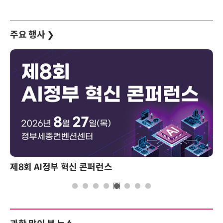
주요 행사
❯
제8회 AI정부 혁신 콘퍼런스