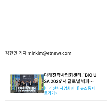
김현민 기자 minkim@etnews.com
다래전략사업화센터, 'BIO U
SA 2026'서 글로벌 빅파마
와의 비즈니스 미팅 지원…K
[다래전략사업화센터] 뉴스룸 바
로가기>
-바이오 해외 진출 교두보 확
보