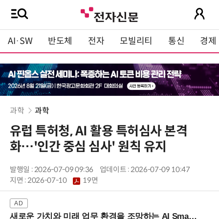
AI·SW
반도체
전자
모빌리티
통신
경제
과학
과학
유럽 특허청, AI 활용 특허심사 본격
화…'인간 중심 심사' 원칙 유지
발행일 : 2026-07-09 09:36
업데이트 : 2026-07-09 10:47
지면 :
2026-07-10
19면
새로운 가치와 미래 업무 환경을 조망하는 AI Smart Work Summit 2026 (9/11 코엑스)