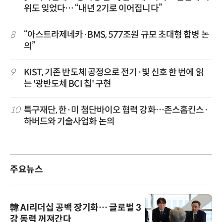
위도 잊었다… “내년 2기로 이어집니다”
8
“아스트라제네카·BMS, 577조원 규모 초대형 합병 논
의”
9
KIST, 기존 반도체 공정으로 전기·빛 신호 한 번에 읽
는 '광반도체 BCI 칩' 구현
10
특구재단, 한·미 첨단바이오 협력 강화…존스홉킨스·
하버드와 기술사업화 논의
주요뉴스
韓 AI리더십 공백 장기화… 글로벌 3
강 동력 꺼져간다