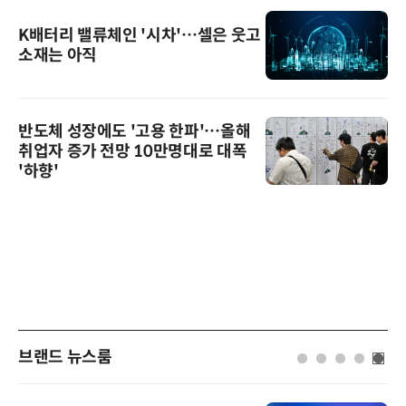
K배터리 밸류체인 '시차'…셀은 웃고
소재는 아직
반도체 성장에도 '고용 한파'…올해
취업자 증가 전망 10만명대로 대폭
'하향'
브랜드 뉴스룸