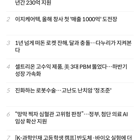
년간 230억 지원
2
이지케어텍, 올해 창사 첫 '매출 1000억' 도전장
3
1년 넘게 떠돈 로켓 잔해, 달과 충돌…다누리가 지켜본
다
4
셀트리온 고수익 제품, 美 3대 PBM 뚫었다…하반기
성장 가속화
5
진화하는 로봇수술…고난도 난치암 '정조준'
6
“망막 찍자 심혈관 고위험 판정”…정부, 첨단 의료 AI
임상 확산 지원
7
[K-과학인재 고등학생 캠프] 반도체·바이오 실험에 더