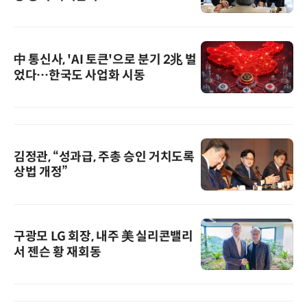
中 통신사, 'AI 토큰'으로 분기 2兆 벌
었다…한국도 사업화 시동
김정관, “성과급, 주총 승인 거치도록
상법 개정”
구광모 LG 회장, 내주 美 실리콘밸리
서 젠슨 황 재회동