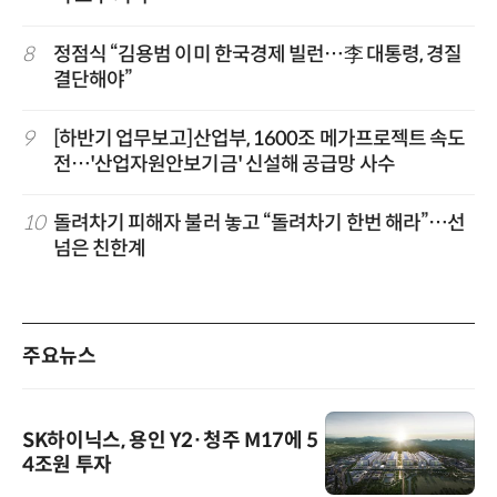
8
정점식 “김용범 이미 한국경제 빌런…李 대통령, 경질
결단해야”
9
[하반기 업무보고]산업부, 1600조 메가프로젝트 속도
전…'산업자원안보기금' 신설해 공급망 사수
10
돌려차기 피해자 불러 놓고 “돌려차기 한번 해라”…선
넘은 친한계
주요뉴스
SK하이닉스, 용인 Y2·청주 M17에 5
4조원 투자