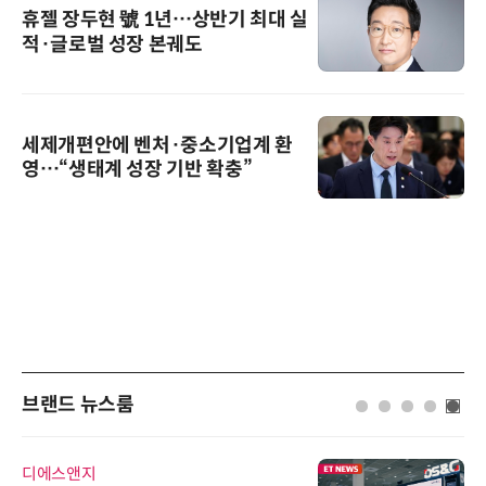
휴젤 장두현 號 1년…상반기 최대 실
적·글로벌 성장 본궤도
세제개편안에 벤처·중소기업계 환
영…“생태계 성장 기반 확충”
브랜드 뉴스룸
디에스앤지