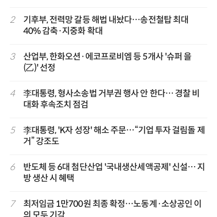
2
기후부, 전력망 갈등 해법 내놨다…송전철탑 최대
40% 감축·지중화 확대
3
산업부, 한화오션·에코프로비엠 등 5개사 '슈퍼 을
(乙)' 선정
4
李대통령, 형사소송법 거부권 행사 안 한다… 경찰 비
대화 후속조치 점검
5
李대통령, 'K자 성장' 해소 주문…“기업 투자 걸림돌 제
거” 강조도
6
반도체 등 6대 첨단산업 '국내생산세액공제' 신설… 지
방 생산 시 혜택
7
최저임금 1만700원 최종 확정…노동계·소상공인 이
의 모두 기각