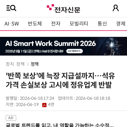
AI·SW
반도체
전자
모빌리티
통신
경제
정치·정책
정책
'반쪽 보상'에 늑장 지급설까지…석유
가격 손실보상 고시에 정유업계 반발
발행일 : 2026-06-18 17:24
업데이트 : 2026-06-18 18:18
지면 :
2026-06-19
4면
글로벌 트렌드를 읽고, 내 역할을 가늠하는 소수정예 실습 워크숍 (8/28 신논현역)