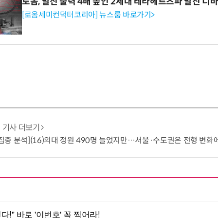
로옴, 발진 출력 4배 높인 2세대 테라헤르츠파 발진 디
[로옴세미컨덕터코리아] 뉴스룸 바로가기>
기사 더보기
입 집중 분석](16)의대 정원 490명 늘었지만…서울·수도권은 전형 변화