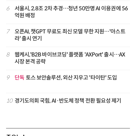
6
서울시, 2.8조 2차 추경…청년 50만명 AI 이용권에 56
억원 배정
7
오픈AI, 챗GPT 무료도 최신 모델 무한 지원…'아스트
라' 출시 연기
8
웹케시,'B2B 바이브코딩' 플랫폼 'AXPort' 출시…AX
시장 본격 공략
9
단독
토스 보안솔루션, 외산 지우고 '타이탄' 도입
10
경기도의회 국힘, AI·반도체 정책 전환 필요성 제기