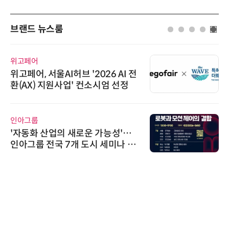
브랜드 뉴스룸
위고페어
위고페어, 서울AI허브 '2026 AI 전
환(AX) 지원사업' 컨소시엄 선정
인아그룹
'자동화 산업의 새로운 가능성'…
인아그룹 전국 7개 도시 세미나 페
어 개최