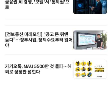
금융권 AI 경쟁, '모델'서 '통제권'으
로
[정보통신 미래모임] “공고 뜬 뒤엔
늦다”…정부사업, 정책수요부터 읽어
야
카카오톡, MAU 5500만 첫 돌파…해
외로 성장판 넓힌다