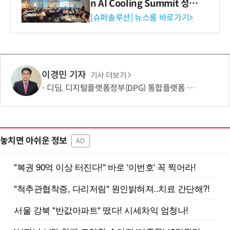
n AI Cooling Summit 성황
리 성료
[슈퍼솔루션] 뉴스룸 바로가기>
이경민 기자
기사 더보기
디딤, 디지털플랫폼정부(DPG) 통합플랫폼 구현 2단계 완료
놓치면 아쉬운 정보
AD