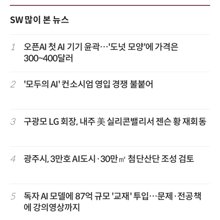
SW 많이 본 뉴스
1
오픈AI 첫 AI 기기 윤곽…'도넛 모양'에 가격은
300~400달러
2
'모두의 AI' 컨소시엄 영입 경쟁 불붙어
3
구광모 LG 회장, 내주 美 실리콘밸리서 젠슨 황 재회동
4
광주시, 3만호 AI도시·30만㎡ 첨단산단 조성 검토
5
독자 AI 모델에 87억 규모 '교재' 투입…문제·전공책
에 강의영상까지