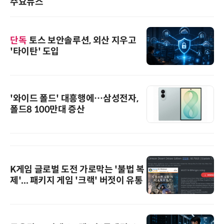
주요뉴스
단독
토스 보안솔루션, 외산 지우고
'타이탄' 도입
'와이드 폴드' 대흥행에…삼성전자,
폴드8 100만대 증산
K게임 글로벌 도전 가로막는 '불법 복
제'... 패키지 게임 '크랙' 버젓이 유통