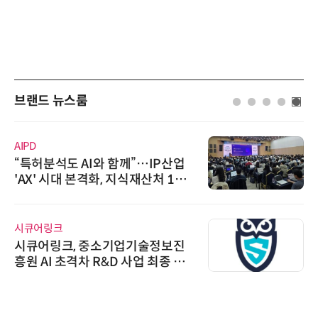
브랜드 뉴스룸
로옴세미컨덕터코리아
로옴, 발진 출력 4배 높인 2세대 테
라헤르츠파 발진 디바이스 개발
위고페어
위고페어, 서울AI허브 '2026 AI 전
환(AX) 지원사업' 컨소시엄 선정
씨앤에프시스템