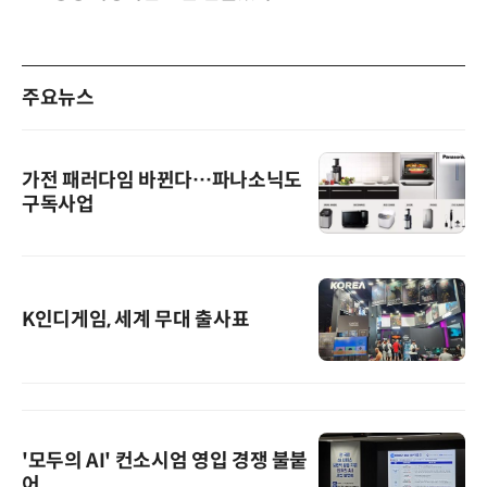
주요뉴스
가전 패러다임 바뀐다…파나소닉도
구독사업
K인디게임, 세계 무대 출사표
'모두의 AI' 컨소시엄 영입 경쟁 불붙
어