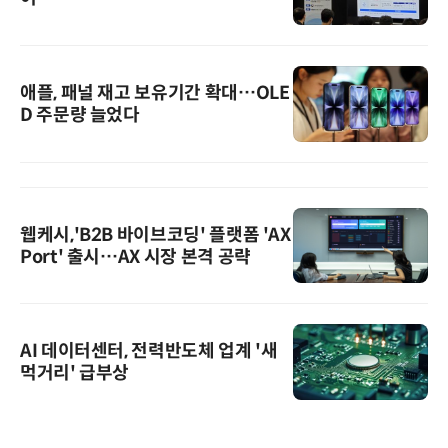
애플, 패널 재고 보유기간 확대…OLE
D 주문량 늘었다
웹케시,'B2B 바이브코딩' 플랫폼 'AX
Port' 출시…AX 시장 본격 공략
AI 데이터센터, 전력반도체 업계 '새
먹거리' 급부상