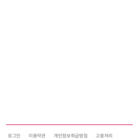
씨앤에프시스템, 오웬스그룹과 공
공 ERP·DX 사업 협력
로그인
이용약관
개인정보취급방침
고충처리