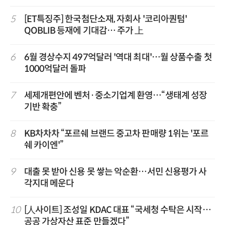
5
[ET특징주] 한국첨단소재, 자회사 '코리아퀀텀'
QOBLIB 등재에 기대감… 주가 上
6
6월 경상수지 497억달러 '역대 최대'…월 상품수출 첫
1000억달러 돌파
7
세제개편안에 벤처·중소기업계 환영…“생태계 성장
기반 확충”
8
KB차차차 “포르쉐 브랜드 중고차 판매량 1위는 '포르
쉐 카이엔'”
9
대출 못 받아 신용 못 쌓는 악순환…서민 신용평가 사
각지대 메운다
10
[人사이트] 조성일 KDAC 대표 “국세청 수탁은 시작…
공공 가상자산 표준 만들겠다”