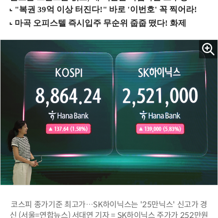
코스피 종가기준 최고가…SK하이닉스는 '25만닉스' 신고가 경
신 (서울=연합뉴스) 서대연 기자 = SK하이닉스 주가가 252만원