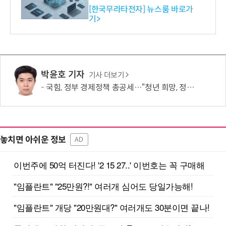
공…73개 제품 카테고리로
[한국무라타전자] 뉴스룸 바로가
기>
확대
박윤호 기자
기사 더보기
국힘, 정부 경제정책 총공세…“청년 희망, 정권교체 외 해답 없어”
놓치면 아쉬운 정보
AD