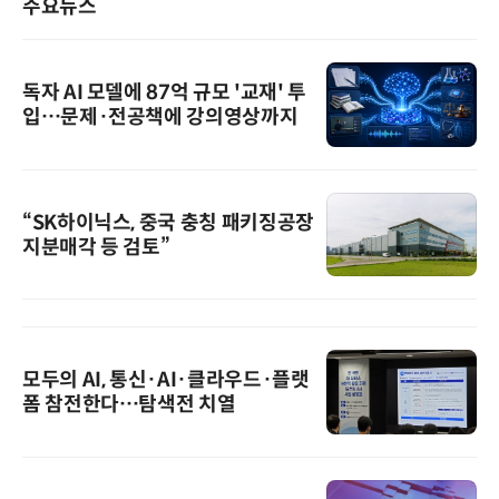
주요뉴스
독자 AI 모델에 87억 규모 '교재' 투
입…문제·전공책에 강의영상까지
“SK하이닉스, 중국 충칭 패키징공장
지분매각 등 검토”
모두의 AI, 통신·AI·클라우드·플랫
폼 참전한다…탐색전 치열