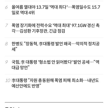
6
올여름 열대야 13.7일 '역대 최다'…폭염일수도 15.7
일로 역대 4위
7
폭염 장기화에 전력수요 '역대 최대' 97.1GW 경신 촉
각…김성환 기후장관, 긴급 점검
8
한병도 “장동혁, 李대통령 발언 왜곡…악의적 정치공
세”
9
국힘, 李 대통령 '형소법 안 읽어봤다' 발언 공세…“역
대급 망언”
10
李대통령 “자원 총동원해 폭염 피해 최소화…내년도
예산안에도 반영”