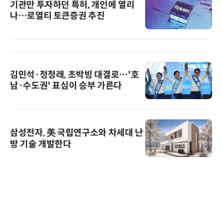
기관만 투자하던 특허, 개인에 열리
나…로열티 토큰증권 추진
김민석·정청래, 초박빙 대결로…'호
남·수도권' 표심이 승부 가른다
삼성전자, 美 국립연구소와 차세대 난
방 기술 개발한다