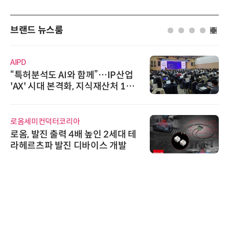
브랜드 뉴스룸
슈퍼솔루션
P산업
슈퍼솔루션, 2026 Next-Gen A
 1호
ooling Summit 성황리 성료
비쉐이
세대 테
비쉐이, 모든 주요 리모컨 코드 
개발
원하는 TSOP15300 시리즈 IR
신기 출시
에이블스토어
시놀로지, SK네트웍스서비스와
상 보안 카메라 국내 독점 판매 
트너십 체결