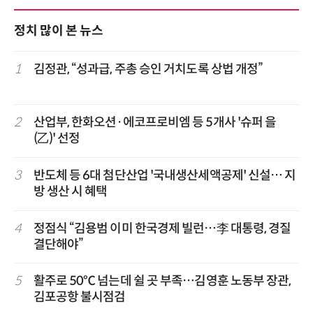
정치 많이 본 뉴스
1
김정관, “성과급, 주총 승인 거치도록 상법 개정”
2
산업부, 한화오션·에코프로비엠 등 5개사 '슈퍼 을
(乙)' 선정
3
반도체 등 6대 첨단산업 '국내생산세액공제' 신설… 지
방 생산 시 혜택
4
정점식 “김용범 이미 한국경제 빌런…李 대통령, 경질
결단해야”
5
활주로 50℃ 넘는데 쉴 곳 부족…김영훈 노동부 장관,
김포공항 불시점검