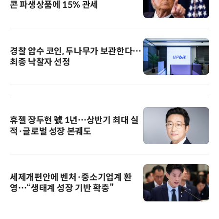
콘 파생상품에 15% 관세
경찰 압수 코인, 두나무가 보관한다…
최종 낙찰자 선정
휴젤 장두현 號 1년…상반기 최대 실
적·글로벌 성장 본궤도
세제개편안에 벤처·중소기업계 환
영…“생태계 성장 기반 확충”