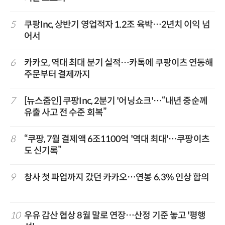
5
쿠팡Inc, 상반기 영업적자 1.2조 육박…2년치 이익 넘
어서
6
카카오, 역대 최대 분기 실적…카톡에 쿠팡이츠 연동해
주문부터 결제까지
7
[뉴스줌인] 쿠팡Inc, 2분기 '어닝쇼크'…“내년 중순께
유출 사고 전 수준 회복”
8
“쿠팡, 7월 결제액 6조1100억 '역대 최대'…쿠팡이츠
도 신기록”
9
창사 첫 파업까지 갔던 카카오…연봉 6.3% 인상 합의
10
우유 감산 협상 8월 말로 연장…산정 기준 놓고 '평행