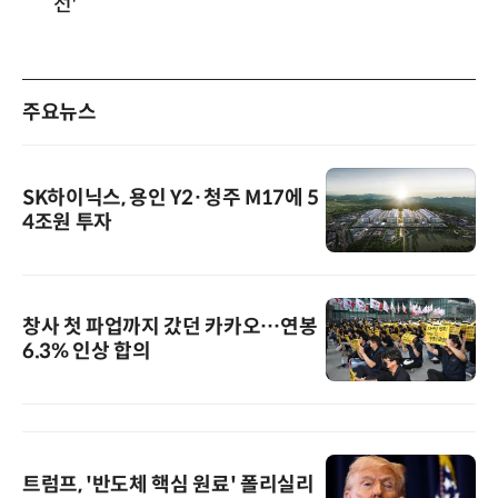
선'
주요뉴스
SK하이닉스, 용인 Y2·청주 M17에 5
4조원 투자
창사 첫 파업까지 갔던 카카오…연봉
6.3% 인상 합의
트럼프, '반도체 핵심 원료' 폴리실리