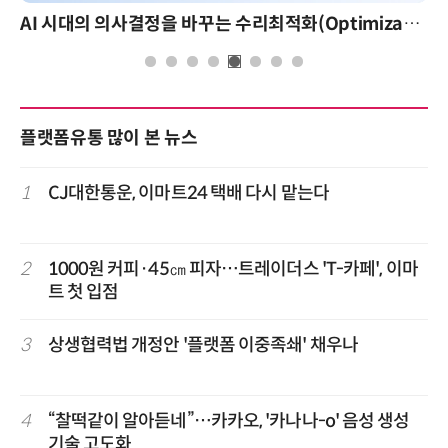
AI 시대의 의사결정을 바꾸는 수리최적화(Optimization): 실제 산업 적용 사례와 활용 전략
플랫폼유통 많이 본 뉴스
1
CJ대한통운, 이마트24 택배 다시 맡는다
2
1000원 커피·45㎝ 피자…트레이더스 'T-카페', 이마
트 첫 입점
3
상생협력법 개정안 '플랫폼 이중족쇄' 채우나
4
“찰떡같이 알아듣네”…카카오, '카나나-o' 음성 생성
기술 고도화