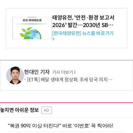
태양유전, '안전·환경 보고서
2026' 발간…2030년 SBT
수준 온실가스 감축 추진
[한국태양유전] 뉴스룸 바로가기
>
현대인 기자
기사 더보기
[ET톡] 배달 생태계 정상화, 조세 당국 의지에 달렸다
놓치면 아쉬운 정보
AD