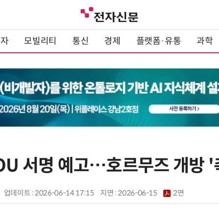
전자
모빌리티
통신
경제
플랫폼·유통
과학
OU 서명 예고…호르무즈 개방 '
업데이트 : 2026-06-14 17:15
지면 :
2026-06-15
2면