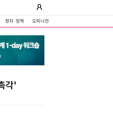
정치·정책
오피니언
촉각'