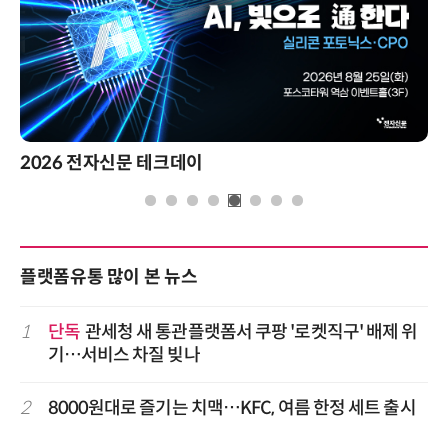
제8회 AI정부 혁신 콘퍼런스
플랫폼유통 많이 본 뉴스
1
단독
관세청 새 통관플랫폼서 쿠팡 '로켓직구' 배제 위
기…서비스 차질 빚나
2
8000원대로 즐기는 치맥…KFC, 여름 한정 세트 출시