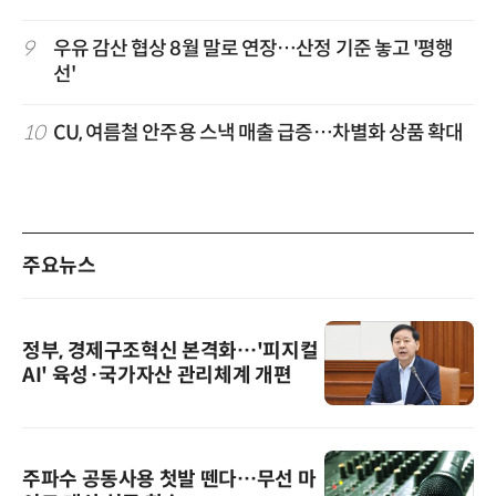
9
우유 감산 협상 8월 말로 연장…산정 기준 놓고 '평행
선'
10
CU, 여름철 안주용 스낵 매출 급증…차별화 상품 확대
주요뉴스
정부, 경제구조혁신 본격화…'피지컬
AI' 육성·국가자산 관리체계 개편
주파수 공동사용 첫발 뗀다…무선 마