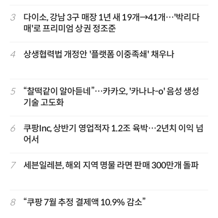
3
다이소, 강남 3구 매장 1년 새 19개→41개…'박리다
매'로 프리미엄 상권 정조준
4
상생협력법 개정안 '플랫폼 이중족쇄' 채우나
5
“찰떡같이 알아듣네”…카카오, '카나나-o' 음성 생성
기술 고도화
6
쿠팡Inc, 상반기 영업적자 1.2조 육박…2년치 이익 넘
어서
7
세븐일레븐, 해외 지역 명물 라면 판매 300만개 돌파
8
“쿠팡 7월 추정 결제액 10.9% 감소”