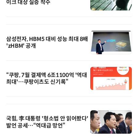
이크 대상 실증 착수
삼성전자, HBM5 대비 성능 최대 8배
'zHBM' 공개
“쿠팡, 7월 결제액 6조1100억 '역대
최대'…쿠팡이츠도 신기록”
국힘, 李 대통령 '형소법 안 읽어봤다'
발언 공세…“역대급 망언”