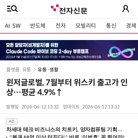
AI·SW
반도체
전자
모빌리티
통신
경제
플랫폼·유통
유통·생활
윈저글로벌, 7월부터 위스키 출고가 인
상…평균 4.9%↑
발행일 : 2026-06-12 13:32
업데이트 : 2026-06-12 13:32
차세대 테크 비즈니스의 치트키, 양자컴퓨팅 기회를 선점하라! (8/28 강남역)