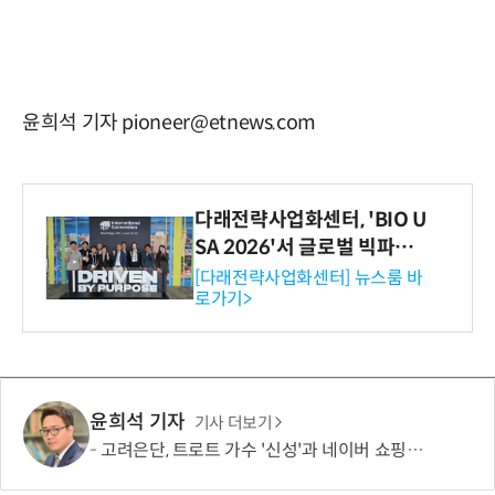
윤희석 기자 pioneer@etnews.com
다래전략사업화센터, 'BIO U
SA 2026'서 글로벌 빅파마
와의 비즈니스 미팅 지원…K
[다래전략사업화센터] 뉴스룸 바
로가기>
-바이오 해외 진출 교두보 확
보
윤희석 기자
기사 더보기
고려은단, 트로트 가수 '신성'과 네이버 쇼핑라이브 켠다