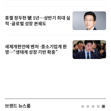
휴젤 장두현 號 1년…상반기 최대 실
적·글로벌 성장 본궤도
세제개편안에 벤처·중소기업계 환
영…“생태계 성장 기반 확충”
브랜드 뉴스룸