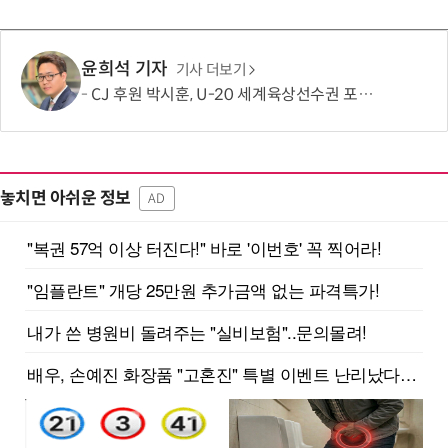
윤희석 기자
기사 더보기
CJ 후원 박시훈, U-20 세계육상선수권 포환던지기 은메달
놓치면 아쉬운 정보
AD