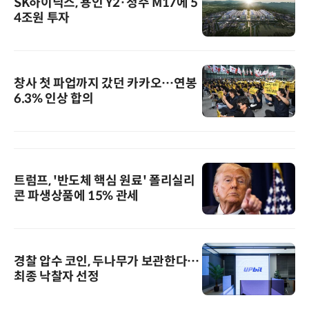
SK하이닉스, 용인 Y2·청주 M17에 5
4조원 투자
창사 첫 파업까지 갔던 카카오…연봉
6.3% 인상 합의
트럼프, '반도체 핵심 원료' 폴리실리
콘 파생상품에 15% 관세
경찰 압수 코인, 두나무가 보관한다…
최종 낙찰자 선정