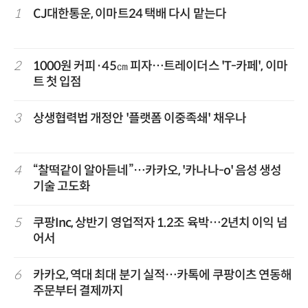
1
CJ대한통운, 이마트24 택배 다시 맡는다
2
1000원 커피·45㎝ 피자…트레이더스 'T-카페', 이마
트 첫 입점
3
상생협력법 개정안 '플랫폼 이중족쇄' 채우나
4
“찰떡같이 알아듣네”…카카오, '카나나-o' 음성 생성
기술 고도화
5
쿠팡Inc, 상반기 영업적자 1.2조 육박…2년치 이익 넘
어서
6
카카오, 역대 최대 분기 실적…카톡에 쿠팡이츠 연동해
주문부터 결제까지