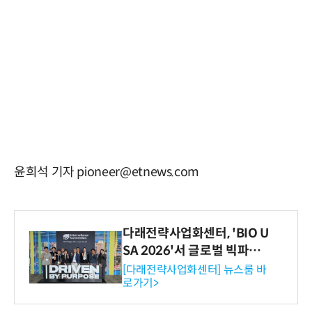
윤희석 기자 pioneer@etnews.com
다래전략사업화센터, 'BIO U
SA 2026'서 글로벌 빅파마
와의 비즈니스 미팅 지원…K
[다래전략사업화센터] 뉴스룸 바
로가기>
-바이오 해외 진출 교두보 확
보