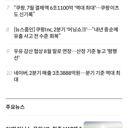
7
“쿠팡, 7월 결제액 6조1100억 '역대 최대'…쿠팡이츠
도 신기록”
8
[뉴스줌인] 쿠팡Inc, 2분기 '어닝쇼크'…“내년 중순께
유출 사고 전 수준 회복”
9
우유 감산 협상 8월 말로 연장…산정 기준 놓고 '평행
선'
10
네이버, 2분기 매출 3조3888억원…분기 기준 역대 최
대
주요뉴스