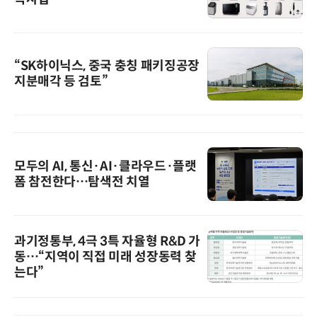
“SK하이닉스, 중국 충칭 패키징공장
지분매각 등 검토”
모두의 AI, 통신·AI·클라우드·플랫
폼 참전한다…탐색전 치열
과기정통부, 4극 3특 자율형 R&D 가
동…“지역이 직접 미래 성장동력 찾
는다”