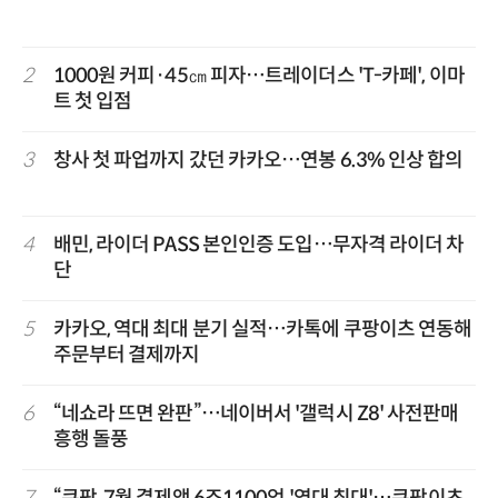
2
1000원 커피·45㎝ 피자…트레이더스 'T-카페', 이마
트 첫 입점
3
창사 첫 파업까지 갔던 카카오…연봉 6.3% 인상 합의
4
배민, 라이더 PASS 본인인증 도입…무자격 라이더 차
단
5
카카오, 역대 최대 분기 실적…카톡에 쿠팡이츠 연동해
주문부터 결제까지
6
“네쇼라 뜨면 완판”…네이버서 '갤럭시 Z8' 사전판매
흥행 돌풍