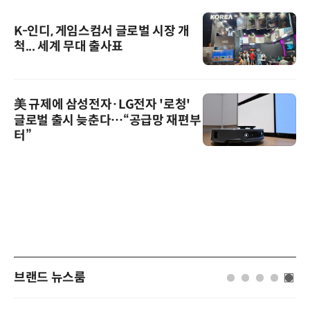
K-인디, 게임스컴서 글로벌 시장 개
척... 세계 무대 출사표
美 규제에 삼성전자·LG전자 '로청'
글로벌 출시 늦춘다…“공급망 재편부
터”
브랜드 뉴스룸