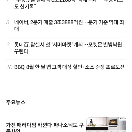
7
“쿠팡, 7월 결제액 6조1100억 '역대 최대'…쿠팡이츠
도 신기록”
8
네이버, 2분기 매출 3조3888억원…분기 기준 역대 최
대
9
롯데百, 잠실서 첫 '서머마켓' 개최…포켓몬 별빛낙원
꾸린다
10
BBQ, 8월 한 달 앱 고객 대상 할인·소스 증정 프로모션
주요뉴스
가전 패러다임 바뀐다 파나소닉도 구
독사업