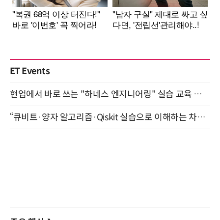
ET Events
현업에서 바로 쓰는 "하네스 엔지니어링" 실습 교육 워크숍 8월 20일 개최
“큐비트·양자 알고리즘·Qiskit 실습으로 이해하는 차세대 컴퓨팅” (8/28)