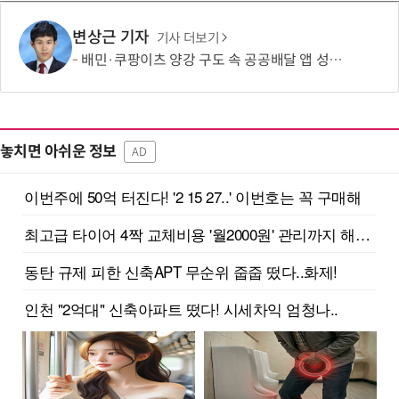
변상근 기자
기사 더보기
배민·쿠팡이츠 양강 구도 속 공공배달 앱 성장 정체…경쟁 활성화 방안은?
놓치면 아쉬운 정보
AD