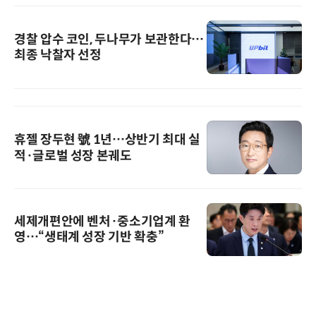
경찰 압수 코인, 두나무가 보관한다…
최종 낙찰자 선정
휴젤 장두현 號 1년…상반기 최대 실
적·글로벌 성장 본궤도
세제개편안에 벤처·중소기업계 환
영…“생태계 성장 기반 확충”