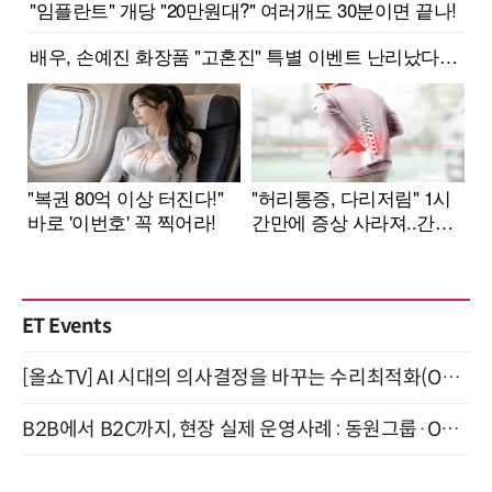
ET Events
[올쇼TV] AI 시대의 의사결정을 바꾸는 수리최적화(Optimization) 소개 (8/20 생방송)
B2B에서 B2C까지, 현장 실제 운영사례 : 동원그룹·OCI·다이닝브랜즈그룹·당근 (8/27)