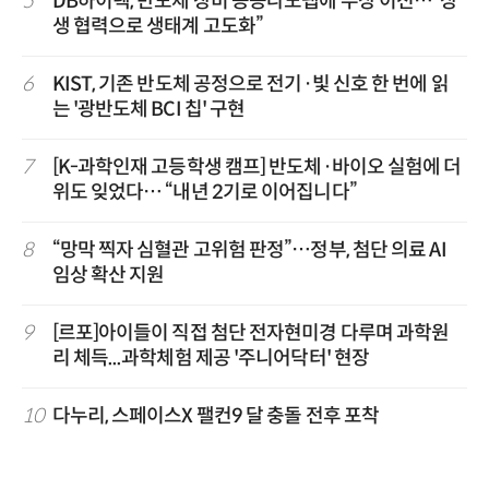
5
DB하이텍, 반도체 장비 공공나노팹에 무상 이전…“상
생 협력으로 생태계 고도화”
6
KIST, 기존 반도체 공정으로 전기·빛 신호 한 번에 읽
는 '광반도체 BCI 칩' 구현
7
[K-과학인재 고등학생 캠프] 반도체·바이오 실험에 더
위도 잊었다… “내년 2기로 이어집니다”
8
“망막 찍자 심혈관 고위험 판정”…정부, 첨단 의료 AI
임상 확산 지원
9
[르포]아이들이 직접 첨단 전자현미경 다루며 과학원
리 체득...과학체험 제공 '주니어닥터' 현장
10
다누리, 스페이스X 팰컨9 달 충돌 전후 포착