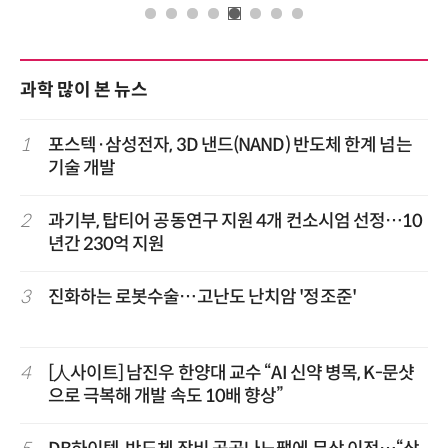
과학 많이 본 뉴스
1
포스텍·삼성전자, 3D 낸드(NAND) 반도체 한계 넘는
기술 개발
2
과기부, 탑티어 공동연구 지원 4개 컨소시엄 선정…10
년간 230억 지원
3
진화하는 로봇수술…고난도 난치암 '정조준'
4
[人사이트] 남진우 한양대 교수 “AI 신약 병목, K-문샷
으로 극복해 개발 속도 10배 향상”