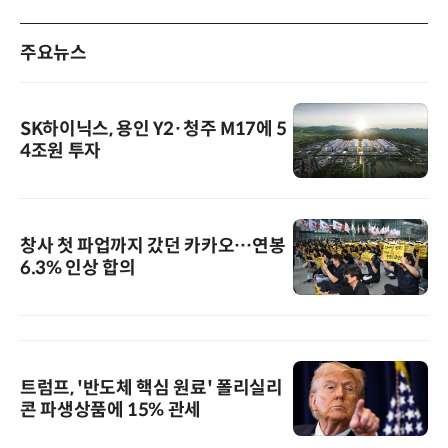
주요뉴스
SK하이닉스, 용인 Y2·청주 M17에 5
4조원 투자
창사 첫 파업까지 갔던 카카오…연봉
6.3% 인상 합의
트럼프, '반도체 핵심 원료' 폴리실리
콘 파생상품에 15% 관세