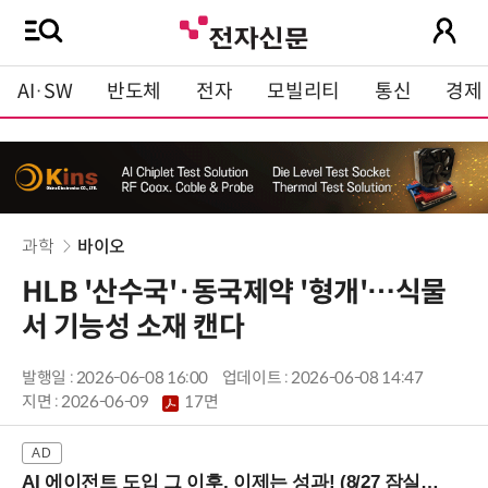
AI·SW
반도체
전자
모빌리티
통신
경제
과학
바이오
HLB '산수국'·동국제약 '형개'…식물
서 기능성 소재 캔다
발행일 : 2026-06-08 16:00
업데이트 : 2026-06-08 14:47
지면 :
2026-06-09
17면
AI 에이전트 도입 그 이후, 이제는 성과! (8/27 잠실역)