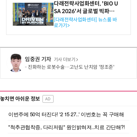
다래전략사업화센터, 'BIO U
SA 2026'서 글로벌 빅파마
와의 비즈니스 미팅 지원…K
[다래전략사업화센터] 뉴스룸 바
로가기>
-바이오 해외 진출 교두보 확
보
임중권 기자
기사 더보기
진화하는 로봇수술…고난도 난치암 '정조준'
놓치면 아쉬운 정보
AD