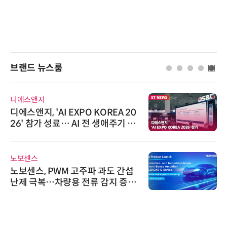
브랜드 뉴스룸
로옴세미컨덕터코리아
로옴, 업계 최고 수준의 Wide-SOA
구현한 차량용 MOSFET 개발
와이즈스톤
와이즈스톤, 마틸로에이아이의 '멀
티모달 생물자원 빅데이터'에 DQ
인증 최고 등급 수여
한국태양유전