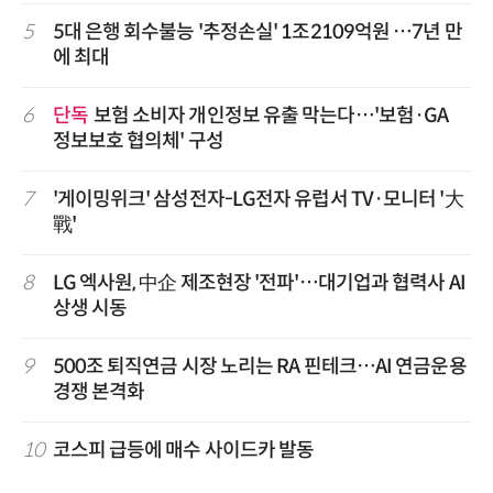
5
5대 은행 회수불능 '추정손실' 1조2109억원 …7년 만
에 최대
6
단독
보험 소비자 개인정보 유출 막는다…'보험·GA
정보보호 협의체' 구성
7
'게이밍위크' 삼성전자-LG전자 유럽서 TV·모니터 '大
戰'
8
LG 엑사원, 中企 제조현장 '전파'…대기업과 협력사 AI
상생 시동
9
500조 퇴직연금 시장 노리는 RA 핀테크…AI 연금운용
경쟁 본격화
10
코스피 급등에 매수 사이드카 발동