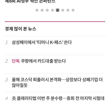
성과를 만드는 AI 에이전트 운영 전략 및 사례
경제 많이 본 뉴스
1
삼성페이에서 '티머니 K-패스' 쓴다
2
단독
쿠팡에서 카드대출 받는다
3
올해 코스닥 퇴출러시 본격화…상장보다 상폐기업 더
많아질듯
4
美 클래리티법 이번 주 분수령…휴회 전 마지막 시험대