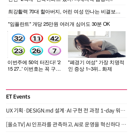
ET Events
UX 기획·DESIGN.md 설계·AI 구현 전 과정 1-day 워크숍 with Claude Code·Codex 9월 15일 개최
[올쇼TV] AI 인프라를 관측하고, AI로 운영을 혁신하다 (8월 11일 생방송)