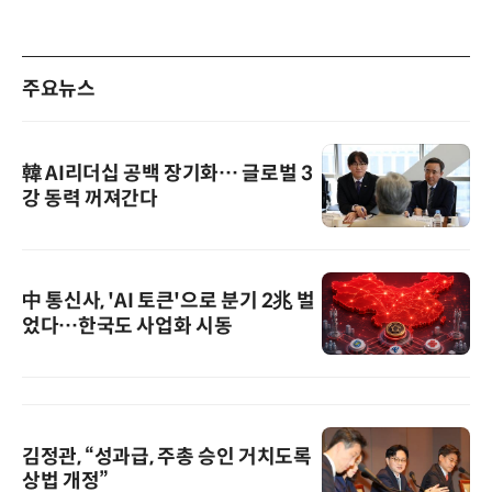
주요뉴스
韓 AI리더십 공백 장기화… 글로벌 3
강 동력 꺼져간다
中 통신사, 'AI 토큰'으로 분기 2兆 벌
었다…한국도 사업화 시동
김정관, “성과급, 주총 승인 거치도록
상법 개정”