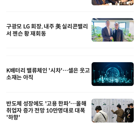
구광모 LG 회장, 내주 美 실리콘밸리
서 젠슨 황 재회동
K배터리 밸류체인 '시차'…셀은 웃고
소재는 아직
반도체 성장에도 '고용 한파'…올해
취업자 증가 전망 10만명대로 대폭
'하향'