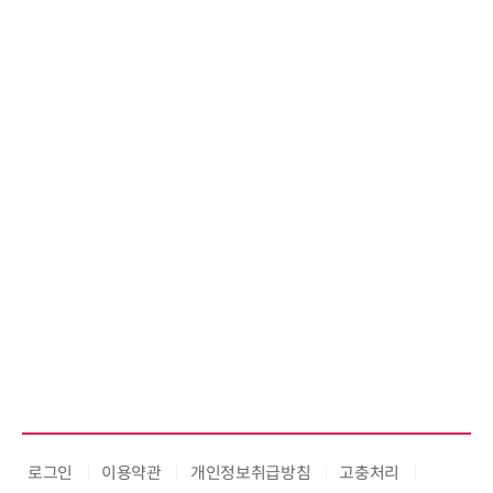
태양유전, 파트너십 구축 선언 갱
신…지속가능한 공급망 협력 강화
로그인
이용약관
개인정보취급방침
고충처리