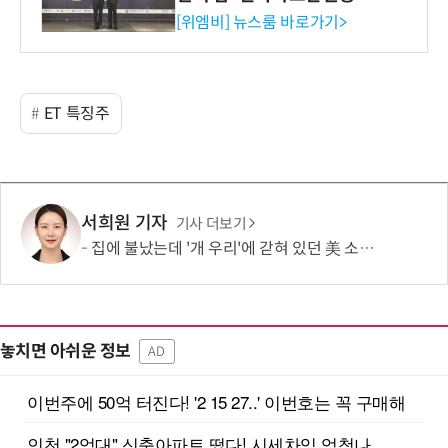
사장상 수상
[위엠비] 뉴스룸 바로가기>
ET 특징주
서희원 기자
기사 더보기
집에 불났는데 '개 우리'에 갇혀 있던 美 소년…“아이가 스스로 들어갔다?”
놓치면 아쉬운 정보
AD