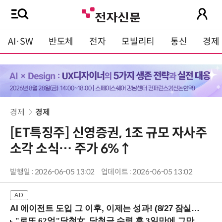
AI·SW
반도체
전자
모빌리티
통신
경제
경제
경제
[ET특징주] 신영증권, 1조 규모 자사주
소각 소식… 주가 6%↑
발행일 : 2026-06-05 13:02
업데이트 : 2026-06-05 13:02
AI 에이전트 도입 그 이후, 이제는 성과! (8/27 잠실역)