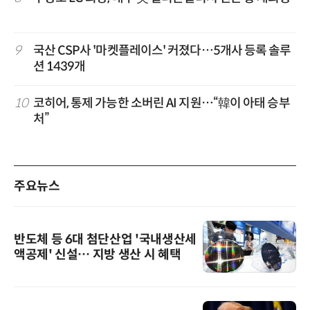
9
국산 CSP사 '마켓플레이스' 커졌다…5개사 등록 솔루
션 1439개
10
코히어, 통제 가능한 소버린 AI 지원…“韓이 아태 승부
처”
주요뉴스
반도체 등 6대 첨단산업 '국내생산세
액공제' 신설… 지방 생산 시 혜택