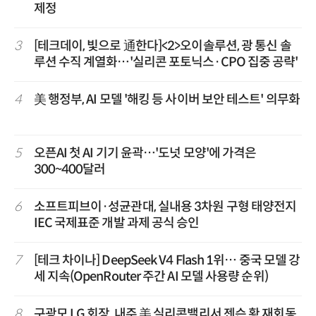
제정
3
[테크데이, 빛으로 通한다]<2>오이솔루션, 광 통신 솔
루션 수직 계열화…'실리콘 포토닉스·CPO 집중 공략'
4
美 행정부, AI 모델 '해킹 등 사이버 보안 테스트' 의무화
5
오픈AI 첫 AI 기기 윤곽…'도넛 모양'에 가격은
300~400달러
6
소프트피브이·성균관대, 실내용 3차원 구형 태양전지
IEC 국제표준 개발 과제 공식 승인
7
[테크 차이나] DeepSeek V4 Flash 1위… 중국 모델 강
세 지속(OpenRouter 주간 AI 모델 사용량 순위)
8
구광모 LG 회장, 내주 美 실리콘밸리서 젠슨 황 재회동