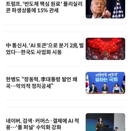
트럼프, '반도체 핵심 원료' 폴리실리
콘 파생상품에 15% 관세
中 통신사, 'AI 토큰'으로 분기 2兆 벌
었다…한국도 사업화 시동
한병도 “장동혁, 李대통령 발언 왜
곡…악의적 정치공세”
네이버, 검색·커머스·결제에 AI 적
용…'풀 퍼널' 수익화 강화