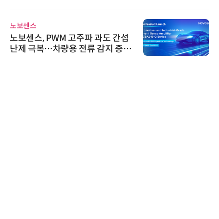
노보센스
노보센스, PWM 고주파 과도 간섭
난제 극복…차량용 전류 감지 증폭
기