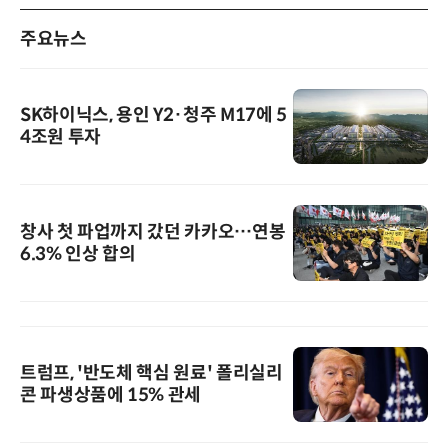
주요뉴스
SK하이닉스, 용인 Y2·청주 M17에 5
4조원 투자
창사 첫 파업까지 갔던 카카오…연봉
6.3% 인상 합의
트럼프, '반도체 핵심 원료' 폴리실리
콘 파생상품에 15% 관세