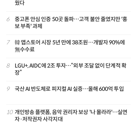
웠다
6
중고폰 안심 인증 50곳 돌파…고객 불안 줄였지만 '홍
보 부족' 과제
7
韓 앱스토어 시장 5년 만에 38조원…개발자 90%에
無수수료
8
LGU+, AIDC에 2조 투자…“외부 조달 없이 단계적 확
장”
9
국산 AI 반도체로 피지컬 AI 실증…올해 600억 투입
10
개인방송 플랫폼, 음악 권리자 보상 '나 몰라라'…실연
자·저작권자 사각지대