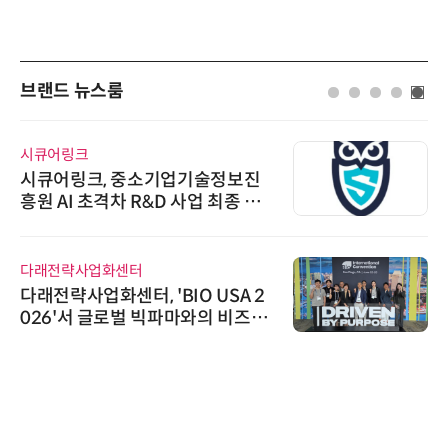
브랜드 뉴스룸
AIPD
“특허분석도 AI와 함께”…IP산업
'AX' 시대 본격화, 지식재산처 1호
AI IP데이터분석사 탄생
비쉐이
비쉐이, 모든 주요 리모컨 코드 지
원하는 TSOP15300 시리즈 IR 수
출
신기 출시
로옴세미컨덕터코리아
로옴, 발진 출력 4배 높인 2세대 테
라헤르츠파 발진 디바이스 개발