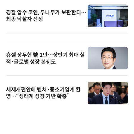
경찰 압수 코인, 두나무가 보관한다…
최종 낙찰자 선정
휴젤 장두현 號 1년…상반기 최대 실
적·글로벌 성장 본궤도
세제개편안에 벤처·중소기업계 환
영…“생태계 성장 기반 확충”