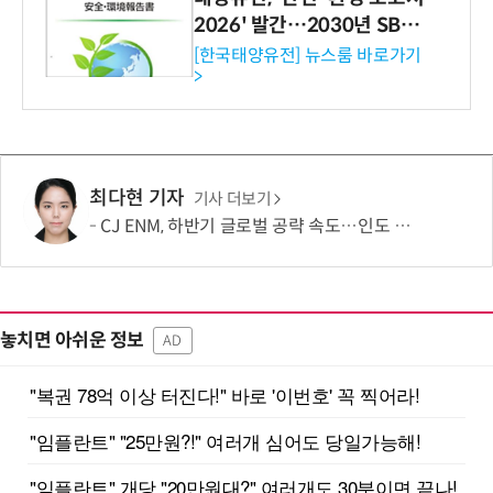
2026' 발간…2030년 SBT
수준 온실가스 감축 추진
[한국태양유전] 뉴스룸 바로가기
>
최다현 기자
기사 더보기
CJ ENM, 하반기 글로벌 공략 속도…인도 등 신규 시장 개척
놓치면 아쉬운 정보
AD