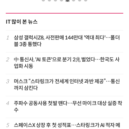
IT 많이 본 뉴스
1
삼성 갤럭시Z8, 사전판매 144만대 '역대 최다'…폴더
블 3종 통했다
2
中 통신사, 'AI 토큰'으로 분기 2兆 벌었다…한국도 사
업화 시동
3
머스크 “스타링크가 전세계 인터넷 과반 제공”…통신
까지 삼킨다
4
주파수 공동사용 첫발 뗀다…무선 마이크 대상 실증 착
수
5
스페이스X 상장 후 첫 성적표…스타링크가 AI 적자 메