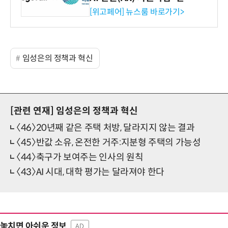
시엄 선정
[위고페어] 뉴스룸 바로가기>
임성은의 정책과 혁신
[관련 연재]
임성은의 정책과 혁신
〈46〉20년째 같은 주택 처방, 달라지지 않는 결과
〈45〉반값 소유, 온전한 거주:지분형 주택의 가능성
〈44〉축구가 보여주는 인사의 원칙
〈43〉AI 시대, 대학 평가는 달라져야 한다
놓치면 아쉬운 정보
AD