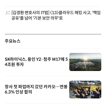
10
[김경환 변호사의 IT법] 〈13〉클라우드 해킹 사고, '책임
공유'를 넘어 '기본 보안 의무'로
주요뉴스
SK하이닉스, 용인 Y2·청주 M17에 5
4조원 투자
창사 첫 파업까지 갔던 카카오…연봉
6.3% 인상 합의