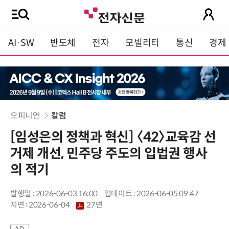
AI·SW
반도체
전자
모빌리티
통신
경제
오피니언
칼럼
[임성은의 정책과 혁신] 〈42〉교육감 선
거제 개선, 민주당 주도의 입법권 행사
의 적기
발행일 : 2026-06-03 16:00
업데이트 : 2026-06-05 09:47
지면 :
2026-06-04
27면