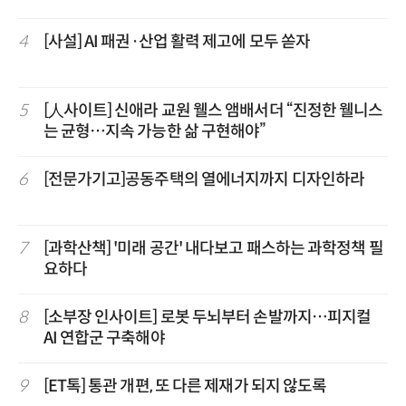
4
[사설] AI 패권·산업 활력 제고에 모두 쏟자
5
[人사이트] 신애라 교원 웰스 앰배서더 “진정한 웰니스
는 균형…지속 가능한 삶 구현해야”
6
[전문가기고]공동주택의 열에너지까지 디자인하라
7
[과학산책] '미래 공간' 내다보고 패스하는 과학정책 필
요하다
8
[소부장 인사이트] 로봇 두뇌부터 손발까지…피지컬
AI 연합군 구축해야
9
[ET톡] 통관 개편, 또 다른 제재가 되지 않도록