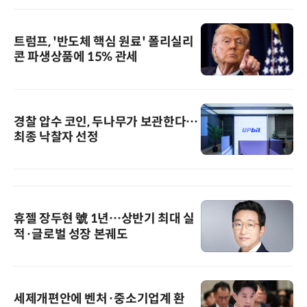
트럼프, '반도체 핵심 원료' 폴리실리
콘 파생상품에 15% 관세
경찰 압수 코인, 두나무가 보관한다…
최종 낙찰자 선정
휴젤 장두현 號 1년…상반기 최대 실
적·글로벌 성장 본궤도
세제개편안에 벤처·중소기업계 환