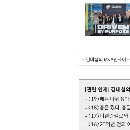
김태섭의 M&A인사이
[관련 연재]
김태섭의
〈19〉패는 나눠줬다
〈18〉총은 줬다, 총
〈17〉미켈란젤로와 
〈16〉20억년 전의 