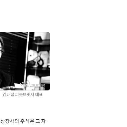
김태섭 피봇브릿지 대표
 상장사의 주식은 그 자