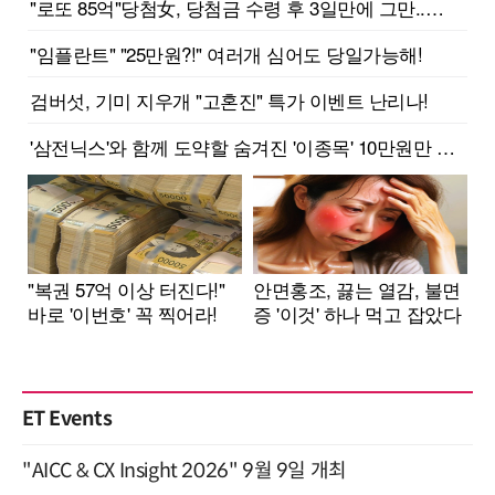
ET Events
"AICC & CX Insight 2026" 9월 9일 개최