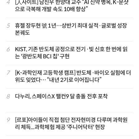
4
[人사이트] 남진우 한양대 교수 “AI 신약 병목, K-문샷
으로 극복해 개발 속도 10배 향상”
5
휴젤 장두현 號 1년…상반기 최대 실적·글로벌 성장
본궤도
6
KIST, 기존 반도체 공정으로 전기·빛 신호 한 번에 읽
는 '광반도체 BCI 칩' 구현
7
[K-과학인재 고등학생 캠프] 반도체·바이오 실험에 더
위도 잊었다… “내년 2기로 이어집니다”
8
다누리, 스페이스X 팰컨9 달 충돌 전후 포착
9
[르포]아이들이 직접 첨단 전자현미경 다루며 과학원
리 체득...과학체험 제공 '주니어닥터' 현장