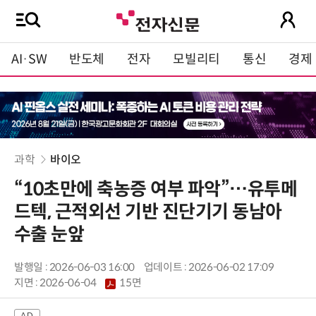
AI·SW
반도체
전자
모빌리티
통신
경제
과학
바이오
“10초만에 축농증 여부 파악”…유투메
드텍, 근적외선 기반 진단기기 동남아
수출 눈앞
발행일 : 2026-06-03 16:00
업데이트 : 2026-06-02 17:09
지면 :
2026-06-04
15면