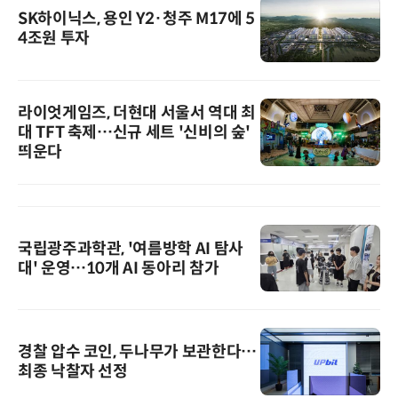
SK하이닉스, 용인 Y2·청주 M17에 5
4조원 투자
라이엇게임즈, 더현대 서울서 역대 최
대 TFT 축제…신규 세트 '신비의 숲'
띄운다
국립광주과학관, '여름방학 AI 탐사
대' 운영…10개 AI 동아리 참가
경찰 압수 코인, 두나무가 보관한다…
최종 낙찰자 선정