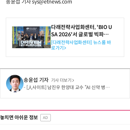
송윤섭 기자 sys@etnews.com
다래전략사업화센터, 'BIO U
SA 2026'서 글로벌 빅파마
와의 비즈니스 미팅 지원…K
[다래전략사업화센터] 뉴스룸 바
로가기>
-바이오 해외 진출 교두보 확
보
송윤섭 기자
기사 더보기
[人사이트] 남진우 한양대 교수 “AI 신약 병목, K-문샷으로 극복해 개발 속도 10배 향상”
놓치면 아쉬운 정보
AD