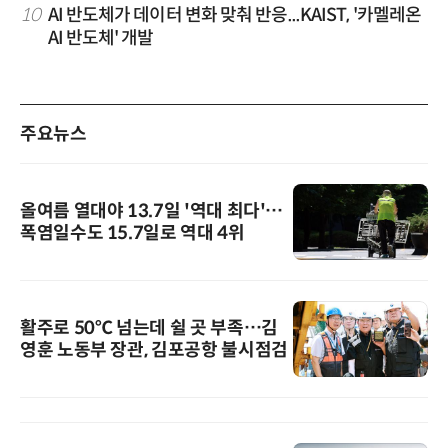
10
AI 반도체가 데이터 변화 맞춰 반응...KAIST, '카멜레온
AI 반도체' 개발
주요뉴스
올여름 열대야 13.7일 '역대 최다'…
폭염일수도 15.7일로 역대 4위
활주로 50℃ 넘는데 쉴 곳 부족…김
영훈 노동부 장관, 김포공항 불시점검