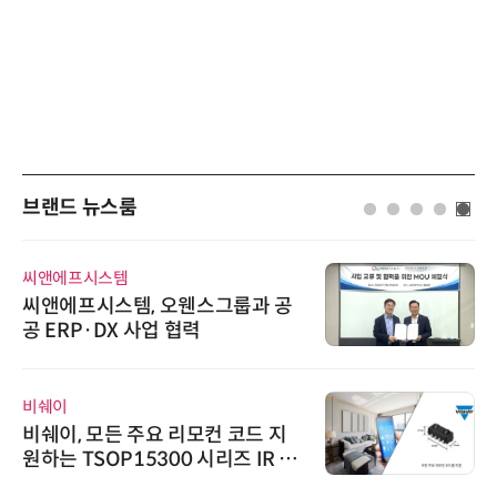
브랜드 뉴스룸
씨앤에프시스템
씨앤에프시스템, 오웬스그룹과 공
공 ERP·DX 사업 협력
비쉐이
비쉐이, 모든 주요 리모컨 코드 지
원하는 TSOP15300 시리즈 IR 수
신기 출시