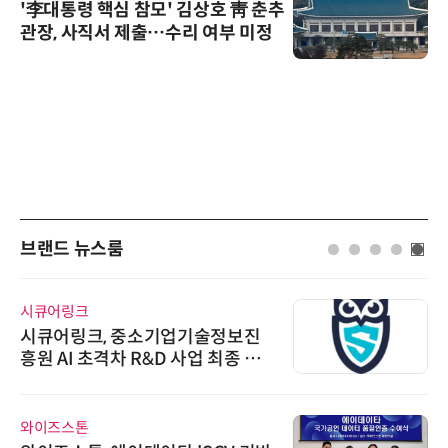
'李대통령 핵심 참모' 김상호 靑 춘추
관장, 사직서 제출…수리 여부 미정
브랜드 뉴스룸
시큐어링크
시큐어링크, 중소기업기술정보진
흥원 AI 초격차 R&D 사업 최종 선
정
와이즈스톤