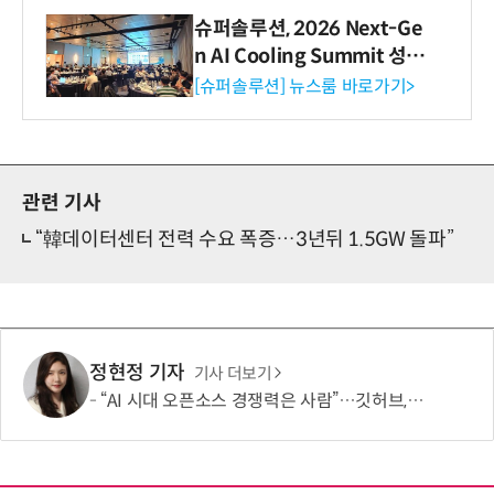
슈퍼솔루션, 2026 Next-Ge
n AI Cooling Summit 성황
리 성료
[슈퍼솔루션] 뉴스룸 바로가기>
관련 기사
“韓데이터센터 전력 수요 폭증…3년뒤 1.5GW 돌파”
정현정 기자
기사 더보기
“AI 시대 오픈소스 경쟁력은 사람”…깃허브, 유지관리자 지원 확대