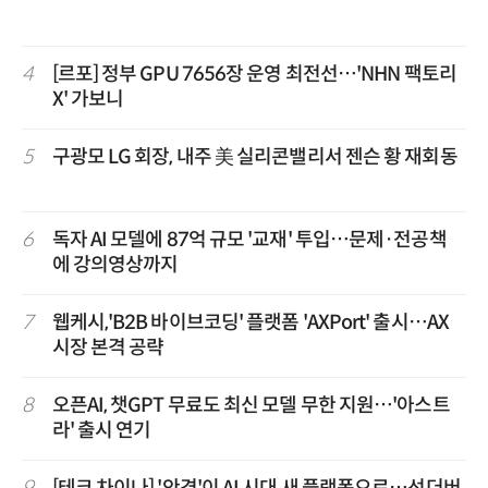
4
[르포] 정부 GPU 7656장 운영 최전선…'NHN 팩토리
X' 가보니
5
구광모 LG 회장, 내주 美 실리콘밸리서 젠슨 황 재회동
6
독자 AI 모델에 87억 규모 '교재' 투입…문제·전공책
에 강의영상까지
7
웹케시,'B2B 바이브코딩' 플랫폼 'AXPort' 출시…AX
시장 본격 공략
8
오픈AI, 챗GPT 무료도 최신 모델 무한 지원…'아스트
라' 출시 연기