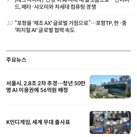
9
[테크 차이나] '안경'이 AI 시대 새 플랫폼으로…선더버
드, 메타·샤오미와 차세대 컴퓨팅 경쟁
10
“포항을 '제조 AX' 글로벌 거점으로”…포항TP, 한·중
'피지컬 AI' 글로벌 협력 속도
주요뉴스
서울시, 2.8조 2차 추경…청년 50만
명 AI 이용권에 56억원 배정
K인디게임, 세계 무대 출사표