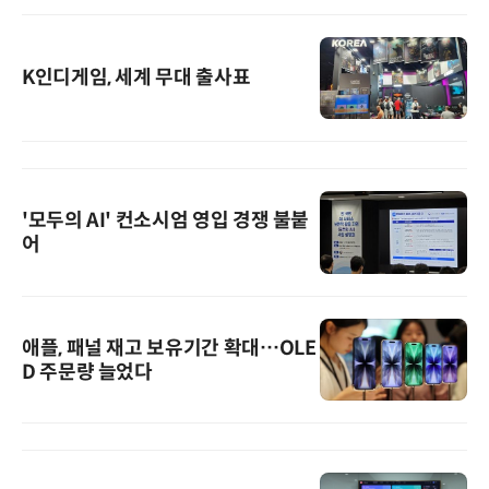
K인디게임, 세계 무대 출사표
'모두의 AI' 컨소시엄 영입 경쟁 불붙
어
애플, 패널 재고 보유기간 확대…OLE
D 주문량 늘었다