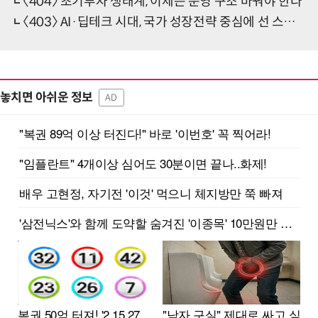
〈404〉 초기투자 생태계, 이제는 운영 구조 바꿔야 한다
〈403〉 AI·딥테크 시대, 국가 성장전략 중심에 선 스타트업
놓치면 아쉬운 정보
AD