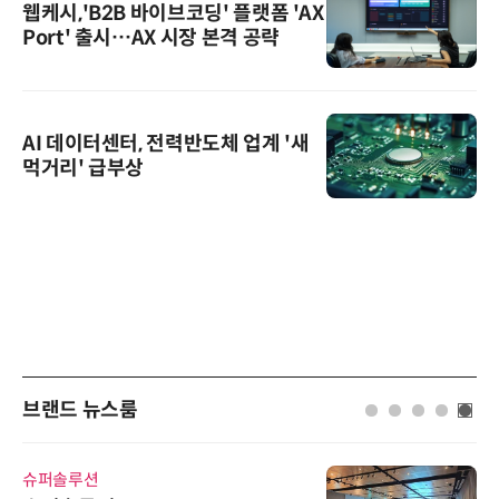
웹케시,'B2B 바이브코딩' 플랫폼 'AX
Port' 출시…AX 시장 본격 공략
AI 데이터센터, 전력반도체 업계 '새
먹거리' 급부상
브랜드 뉴스룸
슈퍼솔루션