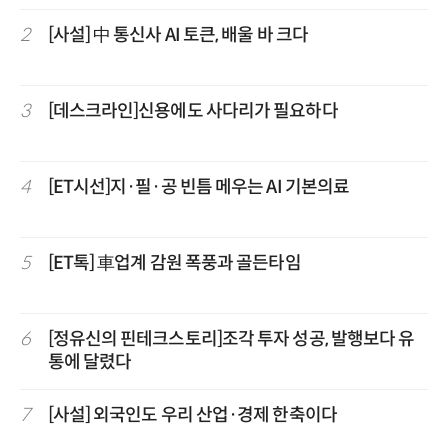
2
[사설] 中 통신사 AI 토큰, 배울 바 크다
3
[데스크라인]신용에도 사다리가 필요하다
4
[ET시선]지·필·공 빈틈 메우는 AI 기본의료
5
[ET톡] 車업계 감원 폭풍과 골든타임
6
[정유신의 핀테크스토리]조각 투자 성공, 발행보다 유
통에 달렸다
7
[사설] 외국인도 우리 산업·경제 한축이다