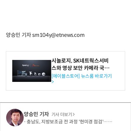
양승민 기자 sm104y@etnews.com
시놀로지, SK네트웍스서비
스와 영상 보안 카메라 국내
독점 판매 파트너십 체결
[에이블스토어] 뉴스룸 바로가기
>
양승민 기자
기사 더보기
충남도, 지방보조금 전 과정 '현미경 점검'…부적정 집행 의심 사례 조사 착수