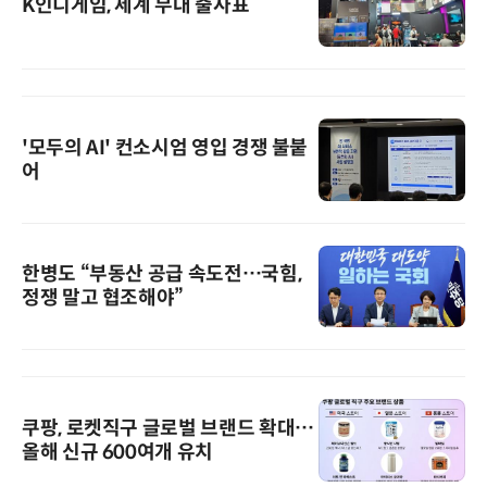
K인디게임, 세계 무대 출사표
'모두의 AI' 컨소시엄 영입 경쟁 불붙
어
한병도 “부동산 공급 속도전…국힘,
정쟁 말고 협조해야”
쿠팡, 로켓직구 글로벌 브랜드 확대…
올해 신규 600여개 유치