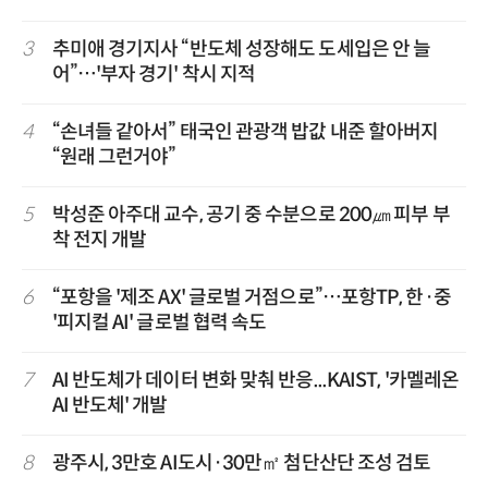
3
추미애 경기지사 “반도체 성장해도 도세입은 안 늘
어”…'부자 경기' 착시 지적
4
“손녀들 같아서” 태국인 관광객 밥값 내준 할아버지
“원래 그런거야”
5
박성준 아주대 교수, 공기 중 수분으로 200㎛ 피부 부
착 전지 개발
6
“포항을 '제조 AX' 글로벌 거점으로”…포항TP, 한·중
'피지컬 AI' 글로벌 협력 속도
7
AI 반도체가 데이터 변화 맞춰 반응...KAIST, '카멜레온
AI 반도체' 개발
8
광주시, 3만호 AI도시·30만㎡ 첨단산단 조성 검토