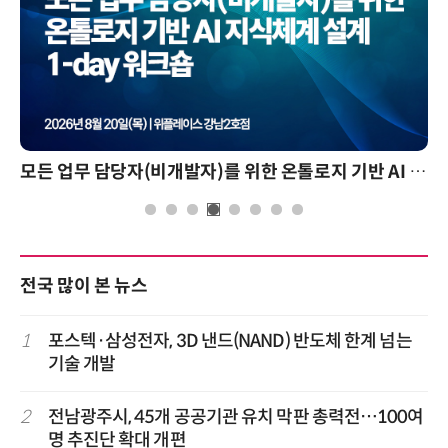
모든 업무 담당자(비개발자)를 위한 온톨로지 기반 AI 지식체계 설계 1-day 워크숍
전국 많이 본 뉴스
1
포스텍·삼성전자, 3D 낸드(NAND) 반도체 한계 넘는
기술 개발
2
전남광주시, 45개 공공기관 유치 막판 총력전…100여
명 추진단 확대 개편