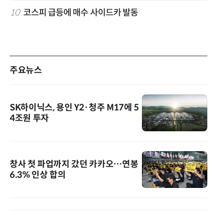
10
코스피 급등에 매수 사이드카 발동
주요뉴스
SK하이닉스, 용인 Y2·청주 M17에 5
4조원 투자
창사 첫 파업까지 갔던 카카오…연봉
6.3% 인상 합의