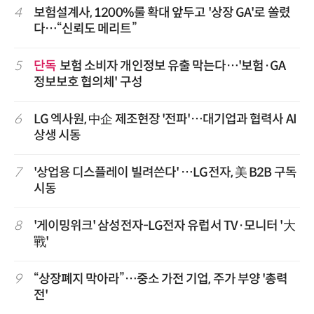
4
보험설계사, 1200%룰 확대 앞두고 '상장 GA'로 쏠렸
다…“신뢰도 메리트”
5
단독
보험 소비자 개인정보 유출 막는다…'보험·GA
정보보호 협의체' 구성
6
LG 엑사원, 中企 제조현장 '전파'…대기업과 협력사 AI
상생 시동
7
'상업용 디스플레이 빌려쓴다' …LG전자, 美 B2B 구독
시동
8
'게이밍위크' 삼성전자-LG전자 유럽서 TV·모니터 '大
戰'
9
“상장폐지 막아라”…중소 가전 기업, 주가 부양 '총력
전'