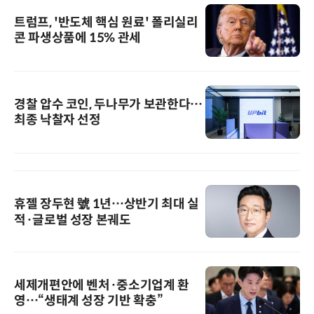
트럼프, '반도체 핵심 원료' 폴리실리
콘 파생상품에 15% 관세
경찰 압수 코인, 두나무가 보관한다…
최종 낙찰자 선정
휴젤 장두현 號 1년…상반기 최대 실
적·글로벌 성장 본궤도
세제개편안에 벤처·중소기업계 환
영…“생태계 성장 기반 확충”