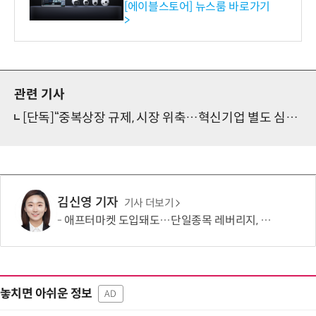
독점 판매 파트너십 체결
[에이블스토어] 뉴스룸 바로가기
>
관련 기사
[단독]“중복상장 규제, 시장 위축…혁신기업 별도 심사해야”
김신영 기자
기사 더보기
애프터마켓 도입돼도…단일종목 레버리지, 거래 가능성 희박
놓치면 아쉬운 정보
AD