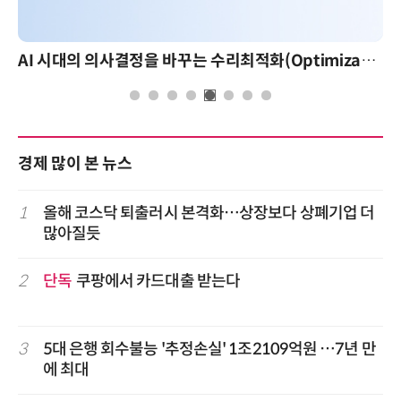
AI 시대의 의사결정을 바꾸는 수리최적화(Optimization): 실제 산업 적용 사례와 활용 전략
경제 많이 본 뉴스
1
올해 코스닥 퇴출러시 본격화…상장보다 상폐기업 더
많아질듯
2
단독
쿠팡에서 카드대출 받는다
3
5대 은행 회수불능 '추정손실' 1조2109억원 …7년 만
에 최대