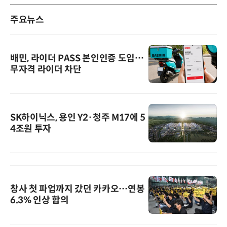
주요뉴스
배민, 라이더 PASS 본인인증 도입…
무자격 라이더 차단
SK하이닉스, 용인 Y2·청주 M17에 5
4조원 투자
창사 첫 파업까지 갔던 카카오…연봉
6.3% 인상 합의