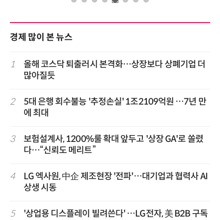
경제 많이 본 뉴스
1
올해 코스닥 퇴출러시 본격화…상장보다 상폐기업 더
많아질듯
2
5대 은행 회수불능 '추정손실' 1조2109억원 …7년 만
에 최대
3
보험설계사, 1200%룰 확대 앞두고 '상장 GA'로 쏠렸
다…“신뢰도 메리트”
4
LG 엑사원, 中企 제조현장 '전파'…대기업과 협력사 AI
상생 시동
5
'상업용 디스플레이 빌려쓴다' …LG전자, 美 B2B 구독