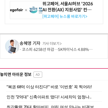
위고페어, 서울AI허브 '2026
AI 전환(AX) 지원사업' 컨소
시엄 선정
[위고페어] 뉴스룸 바로가기>
송혜영 기자
기사 더보기
코스피 6258선 마감…SK하이닉스 4.88% 내려
놓치면 아쉬운 정보
AD