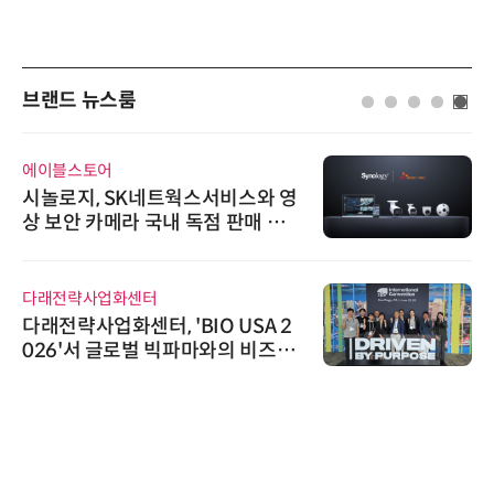
브랜드 뉴스룸
에이블스토어
시놀로지, SK네트웍스서비스와 영
상 보안 카메라 국내 독점 판매 파
트너십 체결
다래전략사업화센터
다래전략사업화센터, 'BIO USA 2
026'서 글로벌 빅파마와의 비즈니
스 미팅 지원…K-바이오 해외 진출
교두보 확보