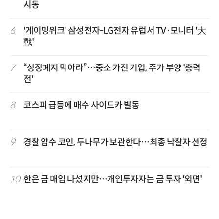
시동
6
'게이밍위크' 삼성전자-LG전자 유럽서 TV·모니터 '大
戰'
7
“상장폐지 막아라”…중소 가전 기업, 주가 부양 '총력
전'
8
코스피 급등에 매수 사이드카 발동
9
경찰 압수 코인, 두나무가 보관한다…최종 낙찰자 선정
10
한은 금 매입 나섰지만…개인투자자는 금 투자 '외면'