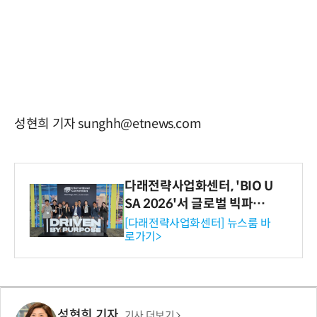
성현희 기자 sunghh@etnews.com
다래전략사업화센터, 'BIO U
SA 2026'서 글로벌 빅파마
와의 비즈니스 미팅 지원…K
[다래전략사업화센터] 뉴스룸 바
로가기>
-바이오 해외 진출 교두보 확
보
성현희 기자
기사 더보기