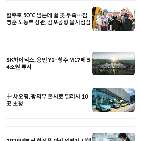
활주로 50℃ 넘는데 쉴 곳 부족…김
영훈 노동부 장관, 김포공항 불시점검
SK하이닉스, 용인 Y2·청주 M17에 5
4조원 투자
中 샤오펑, 광저우 본사로 딜러사 10
곳 초청