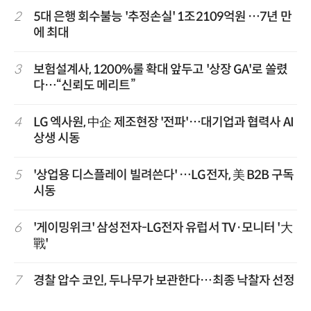
2
5대 은행 회수불능 '추정손실' 1조2109억원 …7년 만
에 최대
3
보험설계사, 1200%룰 확대 앞두고 '상장 GA'로 쏠렸
다…“신뢰도 메리트”
4
LG 엑사원, 中企 제조현장 '전파'…대기업과 협력사 AI
상생 시동
5
'상업용 디스플레이 빌려쓴다' …LG전자, 美 B2B 구독
시동
6
'게이밍위크' 삼성전자-LG전자 유럽서 TV·모니터 '大
戰'
7
경찰 압수 코인, 두나무가 보관한다…최종 낙찰자 선정