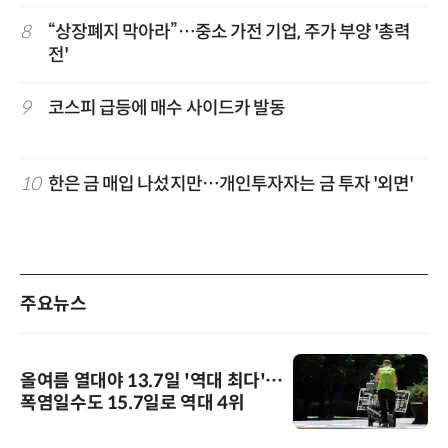
8
“상장폐지 막아라”…중소 가전 기업, 주가 부양 '총력
전'
9
코스피 급등에 매수 사이드카 발동
10
한은 금 매입 나섰지만…개인투자자는 금 투자 '외면'
주요뉴스
올여름 열대야 13.7일 '역대 최다'…
폭염일수도 15.7일로 역대 4위