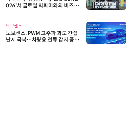
026'서 글로벌 빅파마와의 비즈니
스 미팅 지원…K-바이오 해외 진출
교두보 확보
노보센스
노보센스, PWM 고주파 과도 간섭
난제 극복…차량용 전류 감지 증폭
기