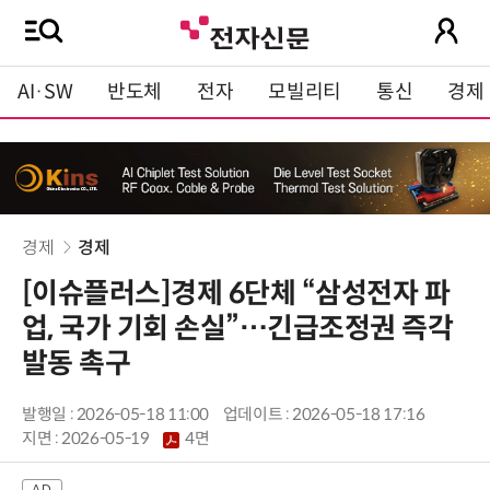
AI·SW
반도체
전자
모빌리티
통신
경제
경제
경제
[이슈플러스]경제 6단체 “삼성전자 파
업, 국가 기회 손실”…긴급조정권 즉각
발동 촉구
발행일 : 2026-05-18 11:00
업데이트 : 2026-05-18 17:16
지면 :
2026-05-19
4면