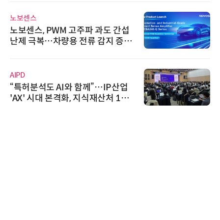
노보센스
노보센스, PWM 고주파 과도 간섭
난제 극복…차량용 전류 감지 증폭
기
AIPD
“특허분석도 AI와 함께”…IP산업
'AX' 시대 본격화, 지식재산처 1호
AI IP데이터분석사 탄생