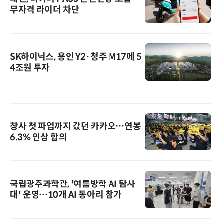
무자격 라이더 차단
SK하이닉스, 용인 Y2·청주 M17에 5
4조원 투자
창사 첫 파업까지 갔던 카카오…연봉
6.3% 인상 합의
국립광주과학관, '여름방학 AI 탐사
대' 운영…10개 AI 동아리 참가