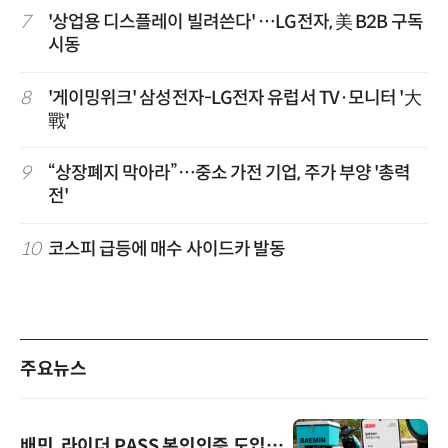
7
'상업용 디스플레이 빌려쓴다' …LG전자, 美 B2B 구독
시동
8
'게이밍위크' 삼성전자-LG전자 유럽서 TV·모니터 '大
戰'
9
“상장폐지 막아라”…중소 가전 기업, 주가 부양 '총력
전'
10
코스피 급등에 매수 사이드카 발동
주요뉴스
배민, 라이더 PASS 본인인증 도입…