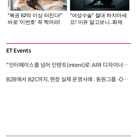
ET Events
"인터페이스를 넘어 인텐트(intent)로: AI와 디자이너가 함께 만드는 공존의 UX" 강남역 (9/2)
B2B에서 B2C까지, 현장 실제 운영사례 : 동원그룹·OCI·다이닝브랜즈그룹·당근 (8/27)