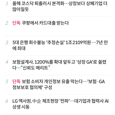
1
올해 코스닥 퇴출러시 본격화…상장보다 상폐기업 더
많아질듯
2
단독
쿠팡에서 카드대출 받는다
3
5대 은행 회수불능 '추정손실' 1조2109억원 …7년 만
에 최대
4
보험설계사, 1200%룰 확대 앞두고 '상장 GA'로 쏠렸
다…“신뢰도 메리트”
5
단독
보험 소비자 개인정보 유출 막는다…'보험·GA
정보보호 협의체' 구성
6
LG 엑사원, 中企 제조현장 '전파'…대기업과 협력사 AI
상생 시동