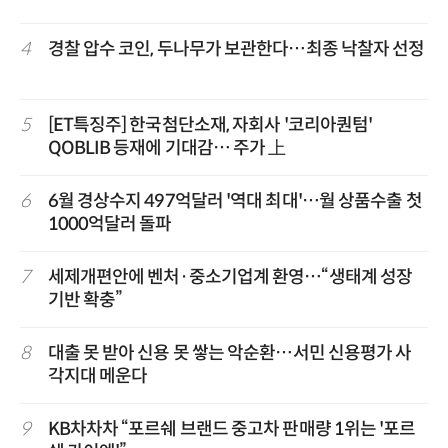
4
경찰 압수 코인, 두나무가 보관한다…최종 낙찰자 선정
5
[ET특징주] 한국첨단소재, 자회사 '코리아퀀텀'
QOBLIB 등재에 기대감… 주가 上
6
6월 경상수지 497억달러 '역대 최대'…월 상품수출 첫
1000억달러 돌파
7
세제개편안에 벤처·중소기업계 환영…“생태계 성장
기반 확충”
8
대출 못 받아 신용 못 쌓는 악순환…서민 신용평가 사
각지대 메운다
9
KB차차차 “포르쉐 브랜드 중고차 판매량 1위는 '포르