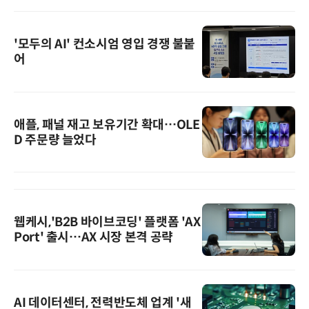
'모두의 AI' 컨소시엄 영입 경쟁 불붙
어
애플, 패널 재고 보유기간 확대…OLE
D 주문량 늘었다
웹케시,'B2B 바이브코딩' 플랫폼 'AX
Port' 출시…AX 시장 본격 공략
AI 데이터센터, 전력반도체 업계 '새