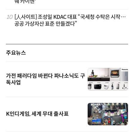
쉐 카이엔'”
10
[人사이트] 조성일 KDAC 대표 “국세청 수탁은 시작…
공공 가상자산 표준 만들겠다”
주요뉴스
가전 패러다임 바뀐다 파나소닉도 구
독사업
K인디게임, 세계 무대 출사표