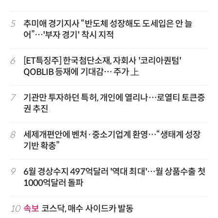
5
추미애 경기지사 “반도체 성장해도 도세입은 안 늘
어”…'부자 경기' 착시 지적
6
[ET특징주] 한국첨단소재, 자회사 '코리아퀀텀'
QOBLIB 등재에 기대감… 주가 上
7
기관만 투자하던 특허, 개인에 열리나…로열티 토큰증
권 추진
8
세제개편안에 벤처·중소기업계 환영…“생태계 성장
기반 확충”
9
6월 경상수지 497억달러 '역대 최대'…월 상품수출 첫
1000억달러 돌파
10
속보
코스닥, 매수 사이드카 발동