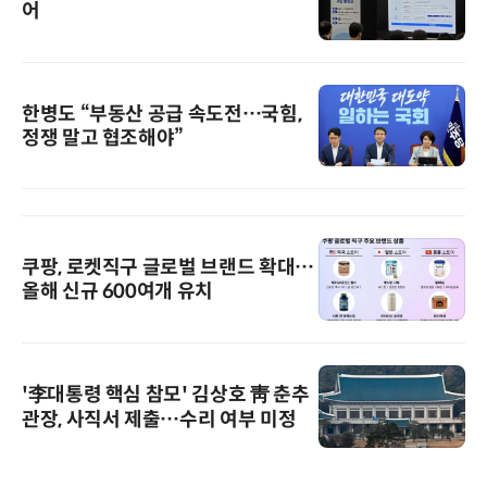
어
한병도 “부동산 공급 속도전…국힘,
정쟁 말고 협조해야”
쿠팡, 로켓직구 글로벌 브랜드 확대…
올해 신규 600여개 유치
'李대통령 핵심 참모' 김상호 靑 춘추
관장, 사직서 제출…수리 여부 미정