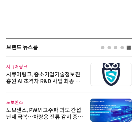
브랜드 뉴스룸
위고페어
술정보진
위고페어, 서울AI허브 '2026 
 최종 선
환(AX) 지원사업' 컨소시엄 
디에스앤지
도 간섭
디에스앤지, 'AI EXPO KORE
지 증폭
26' 참가 성료… AI 전 생애
우르는 통합 솔루션 선봬