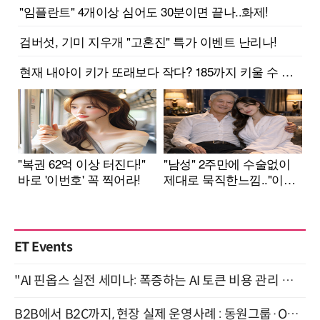
ET Events
"AI 핀옵스 실전 세미나: 폭증하는 AI 토큰 비용 관리 전략" 8월 21일 개최
B2B에서 B2C까지, 현장 실제 운영사례 : 동원그룹·OCI·다이닝브랜즈그룹·당근 (8/27)