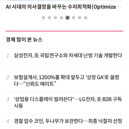
AI 시대의 의사결정을 바꾸는 수리최적화(Optimization): 실제 산업 적용 사례와 활용 전략
AI 핀옵스 실전 세미나: 폭증하는 
경제 많이 본 뉴스
1
삼성전자, 美 국립연구소와 차세대 난방 기술 개발한다
2
보험설계사, 1200%룰 확대 앞두고 '상장 GA'로 쏠렸
다…“신뢰도 메리트”
3
'상업용 디스플레이 빌려쓴다' …LG전자, 美 B2B 구독
시동
4
경찰 압수 코인, 두나무가 보관한다…최종 낙찰자 선정