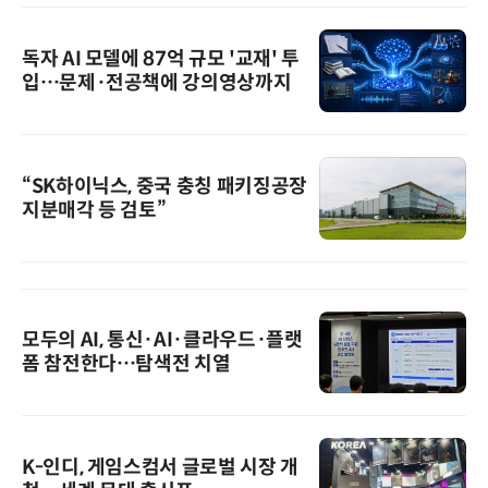
독자 AI 모델에 87억 규모 '교재' 투
입…문제·전공책에 강의영상까지
“SK하이닉스, 중국 충칭 패키징공장
지분매각 등 검토”
모두의 AI, 통신·AI·클라우드·플랫
폼 참전한다…탐색전 치열
K-인디, 게임스컴서 글로벌 시장 개