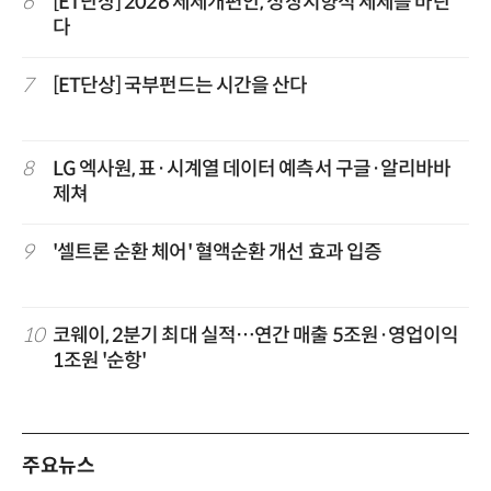
6
[ET단상] 2026 세제개편안, 성장지향적 세제를 바란
다
7
[ET단상] 국부펀드는 시간을 산다
8
LG 엑사원, 표·시계열 데이터 예측서 구글·알리바바
제쳐
9
'셀트론 순환 체어' 혈액순환 개선 효과 입증
10
코웨이, 2분기 최대 실적…연간 매출 5조원·영업이익
1조원 '순항'
주요뉴스