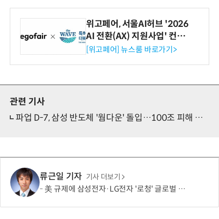
위고페어, 서울AI허브 '2026
AI 전환(AX) 지원사업' 컨소
시엄 선정
[위고페어] 뉴스룸 바로가기>
관련 기사
파업 D-7, 삼성 반도체 '웜다운' 돌입…100조 피해 현실화
류근일 기자
기사 더보기
美 규제에 삼성전자·LG전자 '로청' 글로벌 출시 늦춘다…“공급망 재편부터”