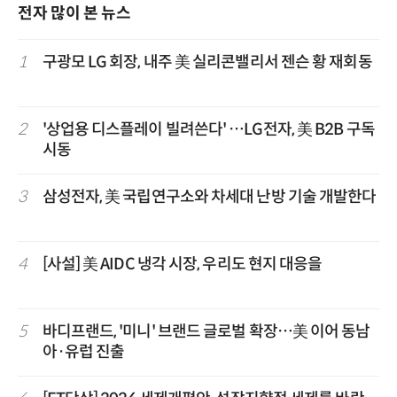
전자 많이 본 뉴스
1
구광모 LG 회장, 내주 美 실리콘밸리서 젠슨 황 재회동
2
'상업용 디스플레이 빌려쓴다' …LG전자, 美 B2B 구독
시동
3
삼성전자, 美 국립연구소와 차세대 난방 기술 개발한다
4
[사설] 美 AIDC 냉각 시장, 우리도 현지 대응을
5
바디프랜드, '미니' 브랜드 글로벌 확장…美 이어 동남
아·유럽 진출