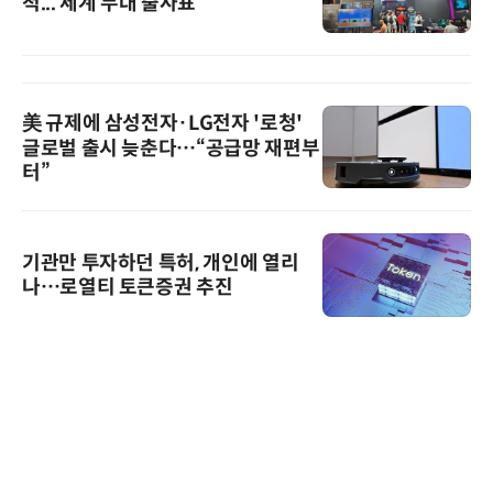
척... 세계 무대 출사표
美 규제에 삼성전자·LG전자 '로청'
글로벌 출시 늦춘다…“공급망 재편부
터”
기관만 투자하던 특허, 개인에 열리
나…로열티 토큰증권 추진