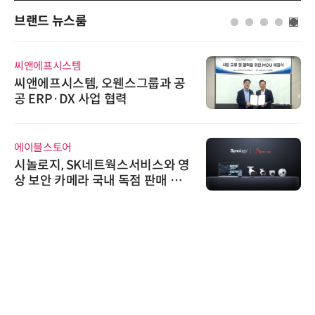
브랜드 뉴스룸
씨앤에프시스템
씨앤에프시스템, 오웬스그룹과 공
공 ERP·DX 사업 협력
에이블스토어
시놀로지, SK네트웍스서비스와 영
상 보안 카메라 국내 독점 판매 파
트너십 체결