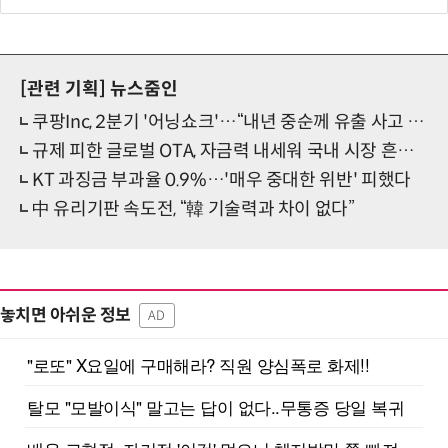
[관련 기획]
뉴스줌인
쿠팡Inc, 2분기 '어닝쇼크'…“내년 중순께 유출 사고 전 수준 회복”
규제 피한 글로벌 OTA, 자금력 내세워 국내 시장 흔든다
KT 과징금 부과율 0.9%…'매우 중대한 위반' 피했다
中 유리기판 속도전, “韓 기술력과 차이 없다”
놓치면 아쉬운 정보
AD