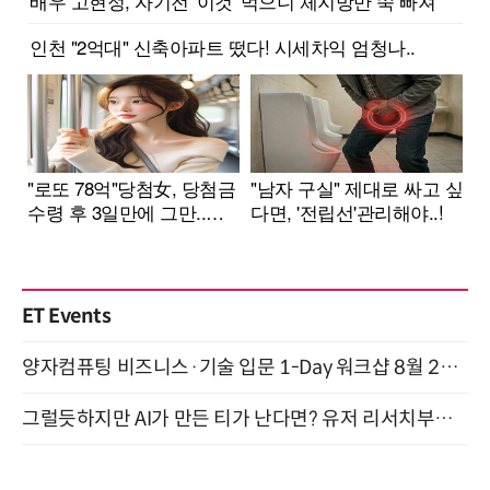
ET Events
양자컴퓨팅 비즈니스·기술 입문 1-Day 워크샵 8월 28일 개최
그럴듯하지만 AI가 만든 티가 난다면? 유저 리서치부터 배포까지! (9/15)