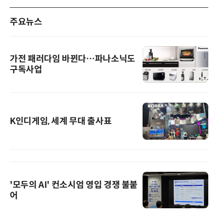
주요뉴스
가전 패러다임 바뀐다…파나소닉도
구독사업
K인디게임, 세계 무대 출사표
'모두의 AI' 컨소시엄 영입 경쟁 불붙
어