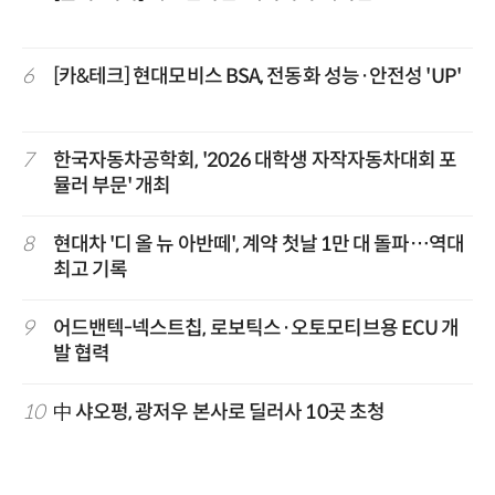
6
[카&테크] 현대모비스 BSA, 전동화 성능·안전성 'UP'
7
한국자동차공학회, '2026 대학생 자작자동차대회 포
뮬러 부문' 개최
8
현대차 '디 올 뉴 아반떼', 계약 첫날 1만 대 돌파…역대
최고 기록
9
어드밴텍-넥스트칩, 로보틱스·오토모티브용 ECU 개
발 협력
10
中 샤오펑, 광저우 본사로 딜러사 10곳 초청