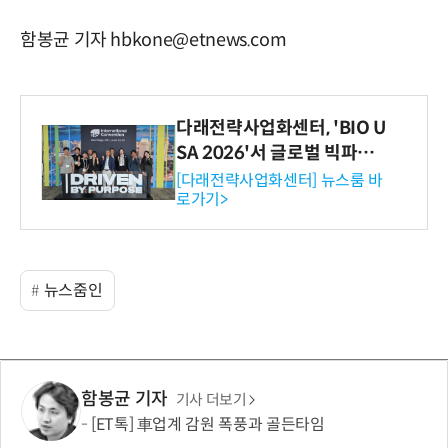
함봉균 기자 hbkone@etnews.com
다래전략사업화센터, 'BIO U
SA 2026'서 글로벌 빅파마
와의 비즈니스 미팅 지원…K
[다래전략사업화센터] 뉴스룸 바
로가기>
-바이오 해외 진출 교두보 확
보
뉴스줌인
함봉균 기자
기사 더보기
[ET톡] 車업계 감원 폭풍과 골든타임