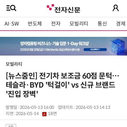
AI·SW
반도체
전자
모빌리티
통신
경제
모빌리티
[뉴스줌인] 전기차 보조금 60점 문턱…
테슬라·BYD '턱걸이' vs 신규 브랜드
'진입 장벽'
발행일 : 2026-05-13 16:00
업데이트 : 2026-05-13 14:13
지면 :
2026-05-14
18면