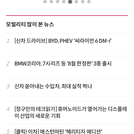
모빌리티 많이 본 뉴스
1
[신차 드라이브] BYD, PHEV '씨라이언 6 DM-i'
2
BMW코리아, 7시리즈 등 '8월 한정판' 3종 출시
3
신차 쏟아내는 수입차, 최대 실적 찍나
4
[정구민의 테크읽기] 휴머노이드가 열어가는 디스플레
이 산업의 새로운 기회
5
[클릭! 이차] 애스턴마틴 '헤리티지 에디션'