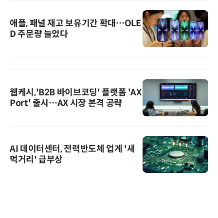
애플, 패널 재고 보유기간 확대…OLE
D 주문량 늘었다
웹케시,'B2B 바이브코딩' 플랫폼 'AX
Port' 출시…AX 시장 본격 공략
AI 데이터센터, 전력반도체 업계 '새
먹거리' 급부상