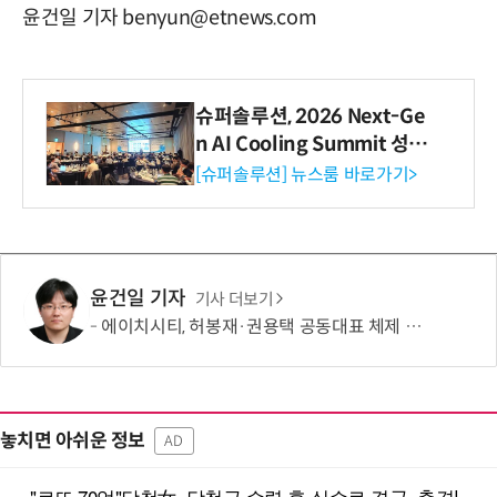
윤건일 기자 benyun@etnews.com
슈퍼솔루션, 2026 Next-Ge
n AI Cooling Summit 성황
리 성료
[슈퍼솔루션] 뉴스룸 바로가기>
윤건일 기자
기사 더보기
에이치시티, 허봉재·권용택 공동대표 체제 출범…“미래전략산업·글로벌 시장 중심 성장”
놓치면 아쉬운 정보
AD