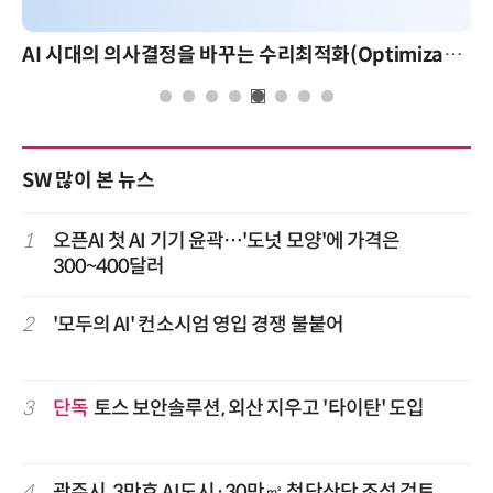
AI 시대의 의사결정을 바꾸는 수리최적화(Optimization): 실제 산업 적용 사례와 활용 전략
SW 많이 본 뉴스
1
오픈AI 첫 AI 기기 윤곽…'도넛 모양'에 가격은
300~400달러
2
'모두의 AI' 컨소시엄 영입 경쟁 불붙어
3
단독
토스 보안솔루션, 외산 지우고 '타이탄' 도입
4
광주시, 3만호 AI도시·30만㎡ 첨단산단 조성 검토