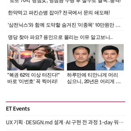
ET Events
UX 기획·DESIGN.md 설계·AI 구현 전 과정 1-day 워크숍 with Claude Code·Codex 9월 15일 개최