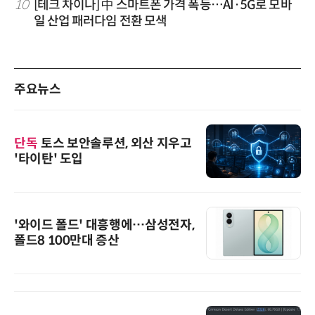
10
[테크 차이나] 中 스마트폰 가격 폭등…AI·5G로 모바
일 산업 패러다임 전환 모색
주요뉴스
단독
토스 보안솔루션, 외산 지우고
'타이탄' 도입
'와이드 폴드' 대흥행에…삼성전자,
폴드8 100만대 증산