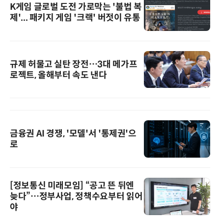
K게임 글로벌 도전 가로막는 '불법 복
제'... 패키지 게임 '크랙' 버젓이 유통
규제 허물고 실탄 장전…3대 메가프
로젝트, 올해부터 속도 낸다
금융권 AI 경쟁, '모델'서 '통제권'으
로
[정보통신 미래모임] “공고 뜬 뒤엔
늦다”…정부사업, 정책수요부터 읽어
야