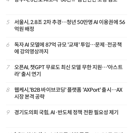
5
서울시, 2.8조 2차 추경…청년 50만명 AI 이용권에 56
억원 배정
6
독자 AI 모델에 87억 규모 '교재' 투입…문제·전공책
에 강의영상까지
7
오픈AI, 챗GPT 무료도 최신 모델 무한 지원…'아스트
라' 출시 연기
8
웹케시,'B2B 바이브코딩' 플랫폼 'AXPort' 출시…AX
시장 본격 공략
9
경기도의회 국힘, AI·반도체 정책 전환 필요성 제기