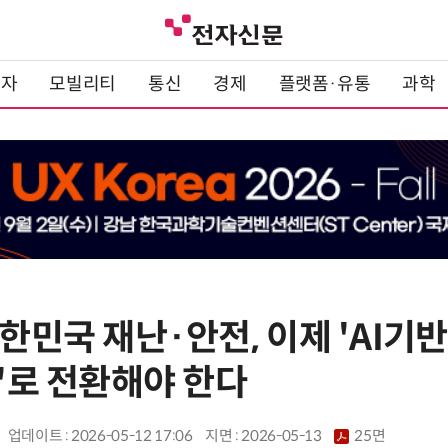
전자
모빌리티
통신
경제
플랫폼·유통
과학
대한민국 재난·안전, 이제 'AI
)'로 전환해야 한다
업데이트 : 2026-05-12 17:06
지면 :
2026-05-13
25면