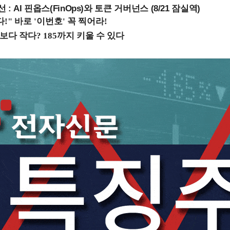
 : AI 핀옵스(FinOps)와 토큰 거버넌스 (8/21 잠실역)