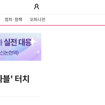
정치·정책
오피니언
따블' 터치