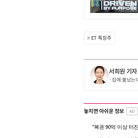
ET 특징주
서희원 기자
집에 불났는데
놓치면 아쉬운 정보
AD