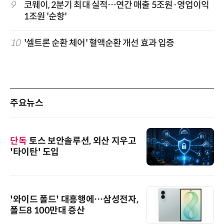
9
코웨이, 2분기 최대 실적…연간 매출 5조원·영업이익
1조원 '순항'
10
'셀트론 순환 체어' 혈액순환 개선 효과 입증
주요뉴스
단독
토스 보안솔루션, 외산 지우고
'타이탄' 도입
'와이드 폴드' 대흥행에…삼성전자,
폴드8 100만대 증산