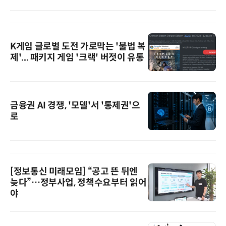
K게임 글로벌 도전 가로막는 '불법 복
제'... 패키지 게임 '크랙' 버젓이 유통
금융권 AI 경쟁, '모델'서 '통제권'으
로
[정보통신 미래모임] “공고 뜬 뒤엔
늦다”…정부사업, 정책수요부터 읽어
야