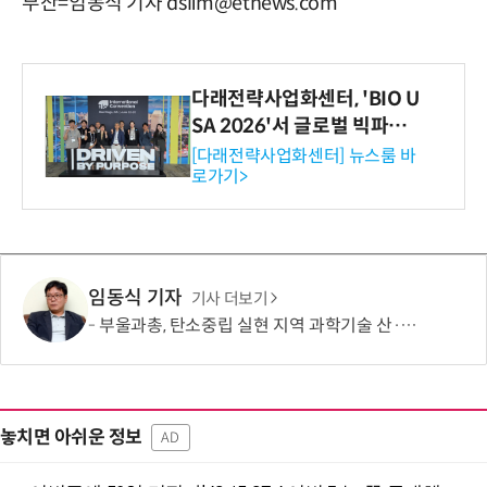
부산=임동식 기자 dslim@etnews.com
다래전략사업화센터, 'BIO U
SA 2026'서 글로벌 빅파마
와의 비즈니스 미팅 지원…K
[다래전략사업화센터] 뉴스룸 바
로가기>
-바이오 해외 진출 교두보 확
보
임동식 기자
기사 더보기
부울과총, 탄소중립 실현 지역 과학기술 산·학·연·관 협력 모색
놓치면 아쉬운 정보
AD