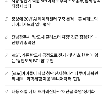
4
사장 장난에 직원 5m 아래로 추락…노동부, 업체 감독
직접 나섰다
5
장성에 20㎿ AI 데이터센터 구축 본격…美 AI패브릭·
에이파사드와 업무협약
6
전남광주시, '반도체 클러스터 지정' 긴급 점검회의…
전방위 총력전
7
KIST, 기존 반도체 공정으로 전기·빛 신호 한 번에 읽
는 '광반도체 BCI 칩' 구현
8
[르포]아이들이 직접 첨단 전자현미경 다루며 과학원
리 체득...과학체험 제공 '주니어닥터' 현장
9
태풍 소멸 뒤 더 뜨거워진다…'재난급 폭염' 장기화