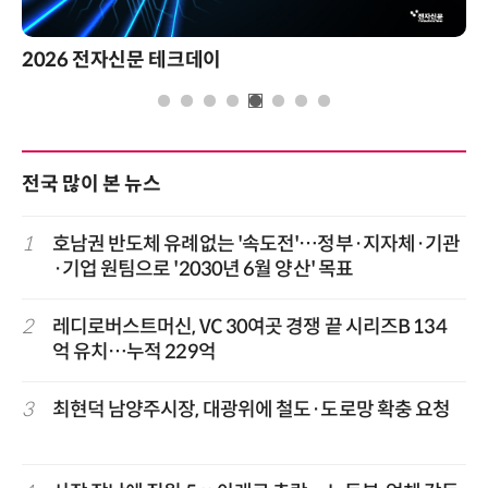
2026 전자신문 테크데이
전국 많이 본 뉴스
1
호남권 반도체 유례없는 '속도전'…정부·지자체·기관
·기업 원팀으로 '2030년 6월 양산' 목표
2
레디로버스트머신, VC 30여곳 경쟁 끝 시리즈B 134
억 유치…누적 229억
3
최현덕 남양주시장, 대광위에 철도·도로망 확충 요청