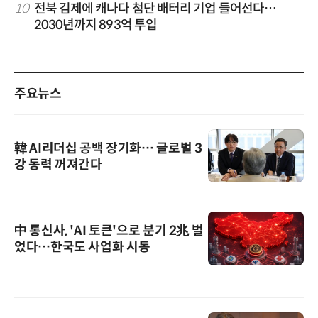
10
전북 김제에 캐나다 첨단 배터리 기업 들어선다…
2030년까지 893억 투입
주요뉴스
韓 AI리더십 공백 장기화… 글로벌 3
강 동력 꺼져간다
中 통신사, 'AI 토큰'으로 분기 2兆 벌
었다…한국도 사업화 시동