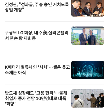
김정관, “성과급, 주총 승인 거치도록
상법 개정”
구광모 LG 회장, 내주 美 실리콘밸리
서 젠슨 황 재회동
K배터리 밸류체인 '시차'…셀은 웃고
소재는 아직
반도체 성장에도 '고용 한파'…올해
취업자 증가 전망 10만명대로 대폭
'하향'