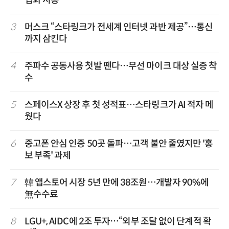
업화 시동
3
머스크 “스타링크가 전세계 인터넷 과반 제공”…통신
까지 삼킨다
4
주파수 공동사용 첫발 뗀다…무선 마이크 대상 실증 착
수
5
스페이스X 상장 후 첫 성적표…스타링크가 AI 적자 메
웠다
6
중고폰 안심 인증 50곳 돌파…고객 불안 줄였지만 '홍
보 부족' 과제
7
韓 앱스토어 시장 5년 만에 38조원…개발자 90%에
無수수료
8
LGU+, AIDC에 2조 투자…“외부 조달 없이 단계적 확