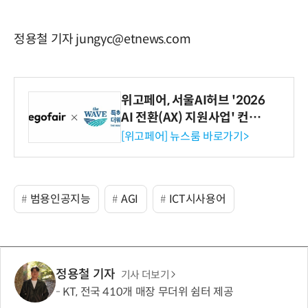
정용철 기자 jungyc@etnews.com
위고페어, 서울AI허브 '2026
AI 전환(AX) 지원사업' 컨소
시엄 선정
[위고페어] 뉴스룸 바로가기>
범용인공지능
AGI
ICT시사용어
정용철 기자
기사 더보기
KT, 전국 410개 매장 무더위 쉼터 제공