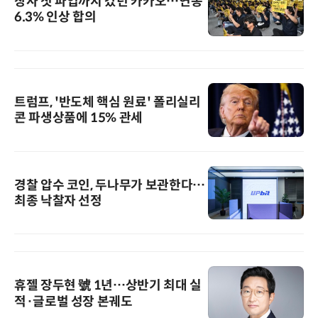
창사 첫 파업까지 갔던 카카오…연봉
6.3% 인상 합의
트럼프, '반도체 핵심 원료' 폴리실리
콘 파생상품에 15% 관세
경찰 압수 코인, 두나무가 보관한다…
최종 낙찰자 선정
휴젤 장두현 號 1년…상반기 최대 실
적·글로벌 성장 본궤도