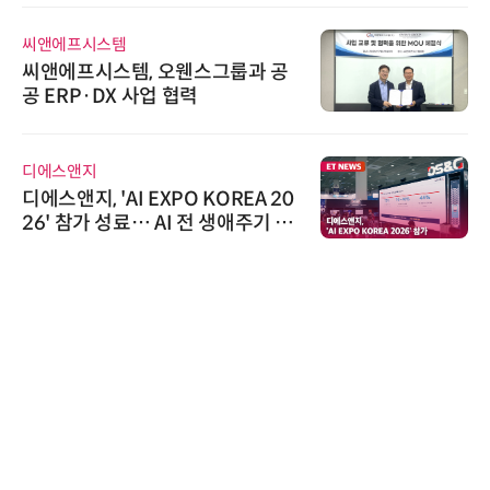
교두보 확보
씨앤에프시스템
씨앤에프시스템, 오웬스그룹과 공
공 ERP·DX 사업 협력
디에스앤지
디에스앤지, 'AI EXPO KOREA 20
26' 참가 성료… AI 전 생애주기 아
우르는 통합 솔루션 선봬