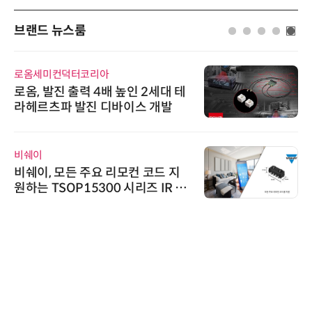
브랜드 뉴스룸
다래전략사업화센터
다래전략사업화센터, 'BIO USA 2
026'서 글로벌 빅파마와의 비즈니
스 미팅 지원…K-바이오 해외 진출
교두보 확보
디에스앤지
디에스앤지, 'AI EXPO KOREA 20
26' 참가 성료… AI 전 생애주기 아
우르는 통합 솔루션 선봬
에이블스토어
시놀로지, SK네트웍스서비스와 영
상 보안 카메라 국내 독점 판매 파
트너십 체결