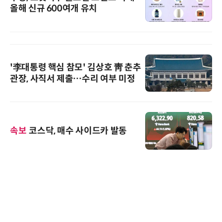
올해 신규 600여개 유치
'李대통령 핵심 참모' 김상호 靑 춘추
관장, 사직서 제출…수리 여부 미정
속보
코스닥, 매수 사이드카 발동