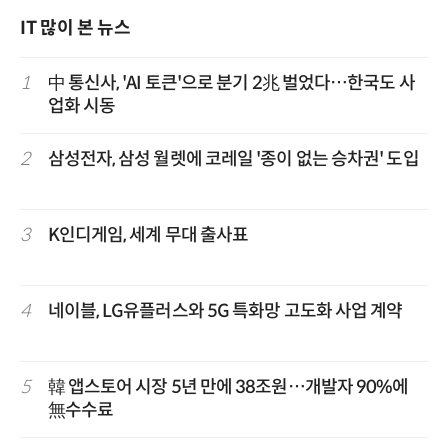
IT 많이 본 뉴스
1
中 통신사, 'AI 토큰'으로 분기 2兆 벌었다…한국도 사
업화 시동
2
삼성전자, 삼성 월렛에 코레일 '종이 없는 승차권' 도입
3
K인디게임, 세계 무대 출사표
4
네이블, LG유플러스와 5G 특화망 고도화 사업 계약
5
韓 앱스토어 시장 5년 만에 38조원…개발자 90%에
無수수료