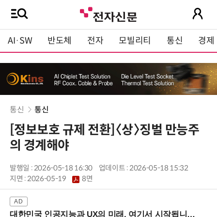
AI·SW
반도체
전자
모빌리티
통신
경제
통신
통신
[정보보호 규제 전환]〈상〉징벌 만능주
의 경계해야
발행일 : 2026-05-18 16:30
업데이트 : 2026-05-18 15:32
지면 :
2026-05-19
8면
대한민국 인공지능과 UX의 미래, 여기서 시작됩니다! (9/2 강남역)