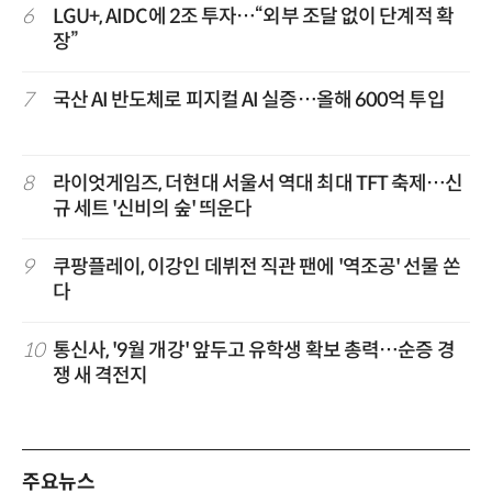
6
LGU+, AIDC에 2조 투자…“외부 조달 없이 단계적 확
장”
7
국산 AI 반도체로 피지컬 AI 실증…올해 600억 투입
8
라이엇게임즈, 더현대 서울서 역대 최대 TFT 축제…신
규 세트 '신비의 숲' 띄운다
9
쿠팡플레이, 이강인 데뷔전 직관 팬에 '역조공' 선물 쏜
다
10
통신사, '9월 개강' 앞두고 유학생 확보 총력…순증 경
쟁 새 격전지
주요뉴스