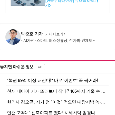
공…73개 제품 카테고리로
[한국무라타전자] 뉴스룸 바로가
기>
확대
박준호 기자
기사 더보기
AI가전·스마트 버스정류장, 전자파 인체보호기준 충족
놓치면 아쉬운 정보
AD