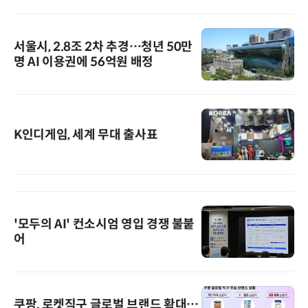
서울시, 2.8조 2차 추경…청년 50만
명 AI 이용권에 56억원 배정
K인디게임, 세계 무대 출사표
'모두의 AI' 컨소시엄 영입 경쟁 불붙
어
쿠팡, 로켓직구 글로벌 브랜드 확대…