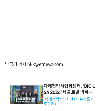
남궁경 기자 nkk@etnews.com
다래전략사업화센터, 'BIO U
SA 2026'서 글로벌 빅파마
와의 비즈니스 미팅 지원…K
[다래전략사업화센터] 뉴스룸 바
로가기>
-바이오 해외 진출 교두보 확