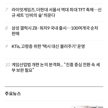
7
라이엇게임즈, 더현대 서울서 역대 최대 TFT 축제…신
규 세트 '신비의 숲' 띄운다
8
삼성 갤럭시 Z8·워치9 국내 출시…100여개국 순차
판매
9
KTis, 고령층 위한 '택시 대신 불러주기' 운영
10
게임산업법 개편 논의 본격화... “진흥 중심 전환 속 세
부 보완 필요”
주요뉴스