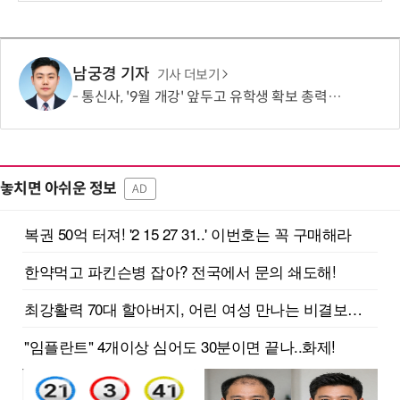
보
남궁경 기자
기사 더보기
통신사, '9월 개강' 앞두고 유학생 확보 총력…순증 경쟁 새 격전지
놓치면 아쉬운 정보
AD