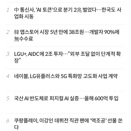
1
中 통신사, 'AI 토큰'으로 분기 2兆 벌었다…한국도 사
업화 시동
2
韓 앱스토어 시장 5년 만에 38조원…개발자 90%에
無수수료
3
LGU+, AIDC에 2조 투자…“외부 조달 없이 단계적 확
장”
4
네이블, LG유플러스와 5G 특화망 고도화 사업 계약
5
국산 AI 반도체로 피지컬 AI 실증…올해 600억 투입
6
쿠팡플레이, 이강인 데뷔전 직관 팬에 '역조공' 선물 쏜
다