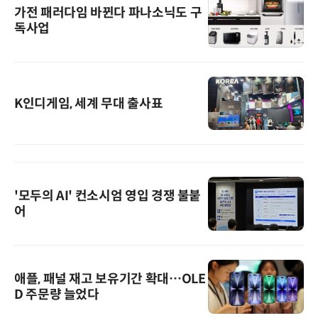
가전 패러다임 바뀐다 파나소닉도 구
독사업
K인디게임, 세계 무대 출사표
'모두의 AI' 컨소시엄 영입 경쟁 불붙
어
애플, 패널 재고 보유기간 확대…OLE
D 주문량 늘었다