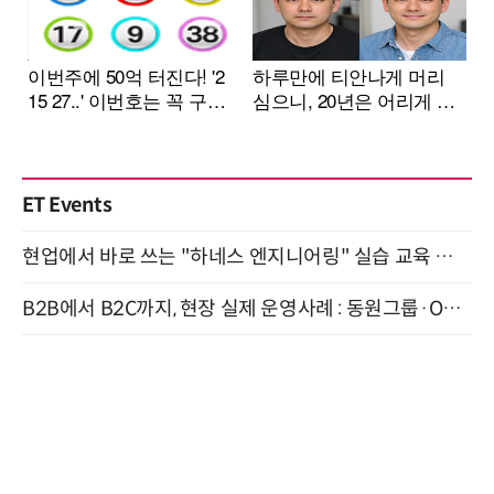
ET Events
현업에서 바로 쓰는 "하네스 엔지니어링" 실습 교육 워크숍 8월 20일 개최
B2B에서 B2C까지, 현장 실제 운영사례 : 동원그룹·OCI·다이닝브랜즈그룹·당근 (8/27)