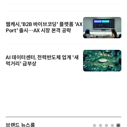
웹케시,'B2B 바이브코딩' 플랫폼 'AX
Port' 출시…AX 시장 본격 공략
AI 데이터센터, 전력반도체 업계 '새
먹거리' 급부상
브랜드 뉴스룸