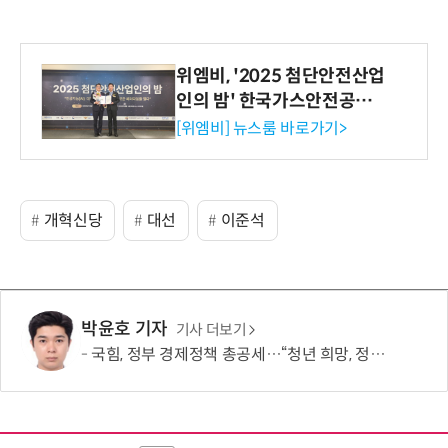
위엠비, '2025 첨단안전산업
인의 밤' 한국가스안전공사
사장상 수상
[위엠비] 뉴스룸 바로가기>
개혁신당
대선
이준석
박윤호 기자
기사 더보기
국힘, 정부 경제정책 총공세…“청년 희망, 정권교체 외 해답 없어”