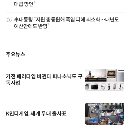
대급 망언”
10
李대통령 “자원 총동원해 폭염 피해 최소화…내년도
예산안에도 반영”
주요뉴스
가전 패러다임 바뀐다 파나소닉도 구
독사업
K인디게임, 세계 무대 출사표