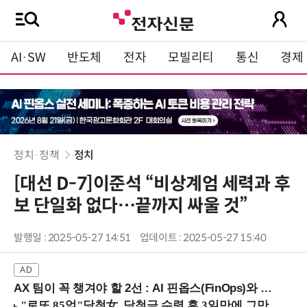
AI·SW
반도체
전자
모빌리티
통신
경제
정치·정책
정치
[대선 D-7]이준석 “비상계엄 세력과 후
보 단일화 없다…끝까지 싸울 것”
발행일 : 2025-05-27 14:51
업데이트 : 2025-05-27 15:40
AX 팀이 꼭 챙겨야 할 2선 : AI 핀옵스(FinOps)와 토큰 거버넌스 (8/21 잠실역)