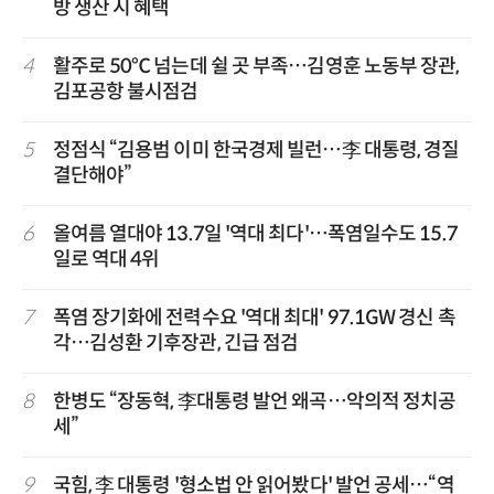
방 생산 시 혜택
4
활주로 50℃ 넘는데 쉴 곳 부족…김영훈 노동부 장관,
김포공항 불시점검
5
정점식 “김용범 이미 한국경제 빌런…李 대통령, 경질
결단해야”
6
올여름 열대야 13.7일 '역대 최다'…폭염일수도 15.7
일로 역대 4위
7
폭염 장기화에 전력수요 '역대 최대' 97.1GW 경신 촉
각…김성환 기후장관, 긴급 점검
8
한병도 “장동혁, 李대통령 발언 왜곡…악의적 정치공
세”
9
국힘, 李 대통령 '형소법 안 읽어봤다' 발언 공세…“역