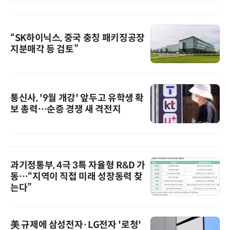
“SK하이닉스, 중국 충칭 패키징공장
지분매각 등 검토”
통신사, '9월 개강' 앞두고 유학생 확
보 총력…순증 경쟁 새 격전지
과기정통부, 4극 3특 자율형 R&D 가
동…“지역이 직접 미래 성장동력 찾
는다”
美 규제에 삼성전자·LG전자 '로청'