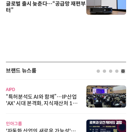
글로벌 출시 늦춘다…“공급망 재편부
터”
브랜드 뉴스룸
AIPD
“특허분석도 AI와 함께”…IP산업
'AX' 시대 본격화, 지식재산처 1호
AI IP데이터분석사 탄생
인아그룹
'자동화 산업의 새로운 가능성'…