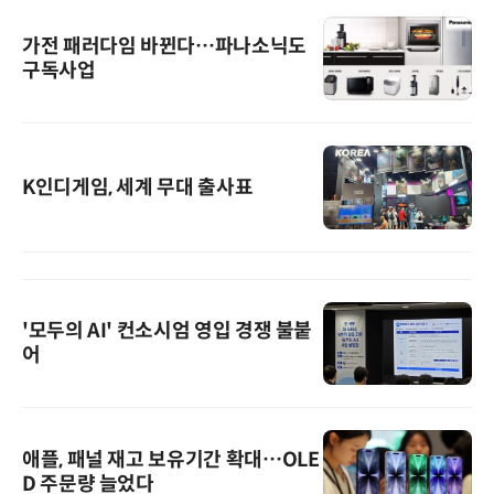
가전 패러다임 바뀐다…파나소닉도
구독사업
K인디게임, 세계 무대 출사표
'모두의 AI' 컨소시엄 영입 경쟁 불붙
어
애플, 패널 재고 보유기간 확대…OLE
D 주문량 늘었다