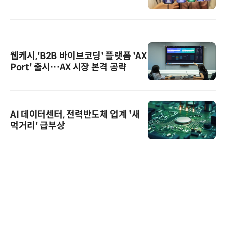
웹케시,'B2B 바이브코딩' 플랫폼 'AX
Port' 출시…AX 시장 본격 공략
AI 데이터센터, 전력반도체 업계 '새
먹거리' 급부상