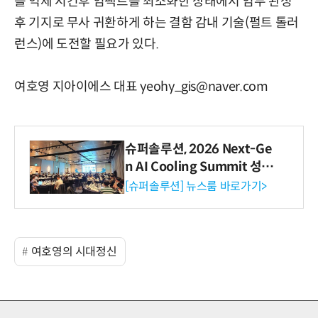
를 억제 시킨후 임팩트를 최소화한 상태에서 임무 완성
후 기지로 무사 귀환하게 하는 결함 감내 기술(펄트 톨러
런스)에 도전할 필요가 있다.
여호영 지아이에스 대표 yeohy_gis@naver.com
슈퍼솔루션, 2026 Next-Ge
n AI Cooling Summit 성황
리 성료
[슈퍼솔루션] 뉴스룸 바로가기>
여호영의 시대정신