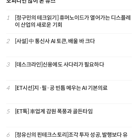
오피니언 많이 본 뉴스
1
[정구민의 테크읽기] 휴머노이드가 열어가는 디스플레
이 산업의 새로운 기회
2
[사설] 中 통신사 AI 토큰, 배울 바 크다
3
[데스크라인]신용에도 사다리가 필요하다
4
[ET시선]지·필·공 빈틈 메우는 AI 기본의료
5
[ET톡] 車업계 감원 폭풍과 골든타임
6
[정유신의 핀테크스토리]조각 투자 성공, 발행보다 유