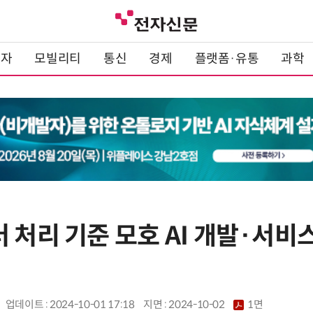
전자
모빌리티
통신
경제
플랫폼·유통
과학
 처리 기준 모호 AI 개발·서비
업데이트 : 2024-10-01 17:18
지면 :
2024-10-02
1면