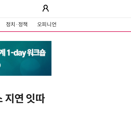
정치·정책
오피니언
스 지연 잇따