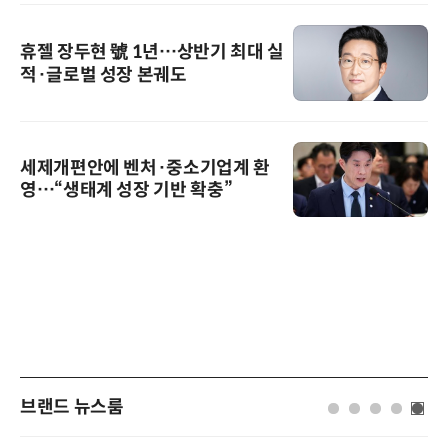
휴젤 장두현 號 1년…상반기 최대 실
적·글로벌 성장 본궤도
세제개편안에 벤처·중소기업계 환
영…“생태계 성장 기반 확충”
브랜드 뉴스룸