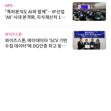
AIPD
“특허분석도 AI와 함께”…IP산업
'AX' 시대 본격화, 지식재산처 1호
AI IP데이터분석사 탄생
와이즈스톤
와이즈스톤, 에이데이타 'SCV 기반
수집 데이터'에 DQ인증 최고 등급
수여