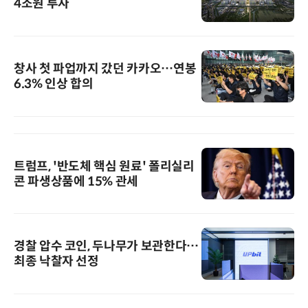
4조원 투자
창사 첫 파업까지 갔던 카카오…연봉
6.3% 인상 합의
트럼프, '반도체 핵심 원료' 폴리실리
콘 파생상품에 15% 관세
경찰 압수 코인, 두나무가 보관한다…
최종 낙찰자 선정