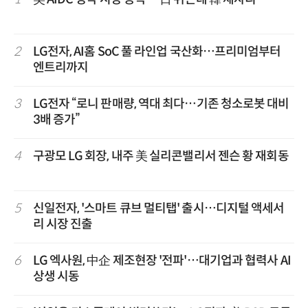
2
LG전자, AI홈 SoC 풀 라인업 국산화…프리미엄부터
엔트리까지
3
LG전자 “로니 판매량, 역대 최다…기존 청소로봇 대비
3배 증가”
4
구광모 LG 회장, 내주 美 실리콘밸리서 젠슨 황 재회동
5
신일전자, '스마트 큐브 멀티탭' 출시…디지털 액세서
리 시장 진출
6
LG 엑사원, 中企 제조현장 '전파'…대기업과 협력사 AI
상생 시동