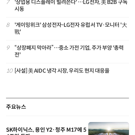
7
'상업용 디스플레이 빌려쓴다' …LG전자, 美 B2B 구독
시동
8
'게이밍위크' 삼성전자-LG전자 유럽서 TV·모니터 '大
戰'
9
“상장폐지 막아라”…중소 가전 기업, 주가 부양 '총력
전'
10
[사설] 美 AIDC 냉각 시장, 우리도 현지 대응을
주요뉴스
SK하이닉스, 용인 Y2·청주 M17에 5