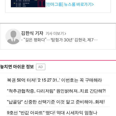
시 세미나 페어 개최
[인아그룹] 뉴스룸 바로가기>
김한식 기자
기사 더보기
“길은 평화다”…'탐험가 30년' 김현국, 제7차 유라시아 대륙횡단 나선다
놓치면 아쉬운 정보
AD