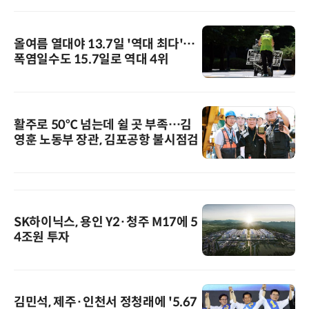
올여름 열대야 13.7일 '역대 최다'…
폭염일수도 15.7일로 역대 4위
활주로 50℃ 넘는데 쉴 곳 부족…김
영훈 노동부 장관, 김포공항 불시점검
SK하이닉스, 용인 Y2·청주 M17에 5
4조원 투자
김민석, 제주·인천서 정청래에 '5.67