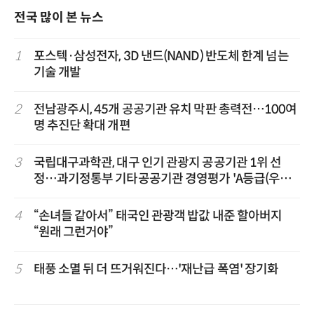
전국 많이 본 뉴스
1
포스텍·삼성전자, 3D 낸드(NAND) 반도체 한계 넘는
기술 개발
2
전남광주시, 45개 공공기관 유치 막판 총력전…100여
명 추진단 확대 개편
3
국립대구과학관, 대구 인기 관광지 공공기관 1위 선
정…과기정통부 기타공공기관 경영평가 'A등급(우수)'
겹경사
4
“손녀들 같아서” 태국인 관광객 밥값 내준 할아버지
“원래 그런거야”
5
태풍 소멸 뒤 더 뜨거워진다…'재난급 폭염' 장기화