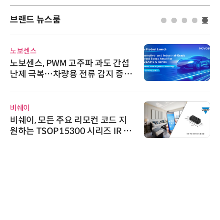
브랜드 뉴스룸
노보센스
노보센스, PWM 고주파 과도 간섭
난제 극복…차량용 전류 감지 증폭
기
비쉐이
비쉐이, 모든 주요 리모컨 코드 지
원하는 TSOP15300 시리즈 IR 수
신기 출시