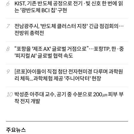
6
KIST, 기존 반도체 공정으로 전기·빛 신호 한 번에 읽
는 '광반도체 BCI 칩' 구현
7
전남광주시, '반도체 클러스터 지정' 긴급 점검회의…
전방위 총력전
8
“포항을 '제조 AX' 글로벌 거점으로”…포항TP, 한·중
'피지컬 AI' 글로벌 협력 속도
9
[르포]아이들이 직접 첨단 전자현미경 다루며 과학원
리 체득...과학체험 제공 '주니어닥터' 현장
10
박성준 아주대 교수, 공기 중 수분으로 200㎛ 피부 부
착 전지 개발
주요뉴스