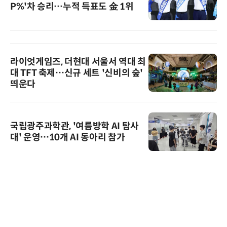
P%'차 승리…누적 득표도 金 1위
라이엇게임즈, 더현대 서울서 역대 최
대 TFT 축제…신규 세트 '신비의 숲'
띄운다
국립광주과학관, '여름방학 AI 탐사
대' 운영…10개 AI 동아리 참가