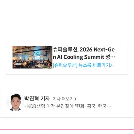
슈퍼솔루션, 2026 Next-Ge
n AI Cooling Summit 성황
리 성료
[슈퍼솔루션] 뉴스룸 바로가기>
박진혁 기자
기사 더보기
KDB생명 매각 본입찰에 '한화·흥국·한국금융' 참여