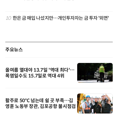
10
한은 금 매입 나섰지만…개인투자자는 금 투자 '외면'
주요뉴스
올여름 열대야 13.7일 '역대 최다'…
폭염일수도 15.7일로 역대 4위
활주로 50℃ 넘는데 쉴 곳 부족…김
영훈 노동부 장관, 김포공항 불시점검