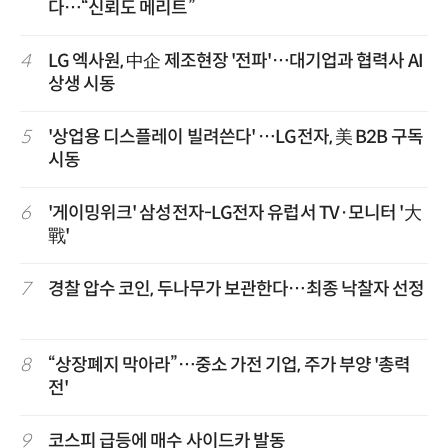
다…“신뢰도 메리트”
4
LG 엑사원, 中企 제조현장 '전파'…대기업과 협력사 AI
상생 시동
5
'상업용 디스플레이 빌려쓴다' …LG전자, 美 B2B 구독
시동
6
'게이밍위크' 삼성전자-LG전자 유럽서 TV·모니터 '大
戰'
7
경찰 압수 코인, 두나무가 보관한다…최종 낙찰자 선정
8
“상장폐지 막아라”…중소 가전 기업, 주가 부양 '총력
전'
9
코스피 급등에 매수 사이드카 발동