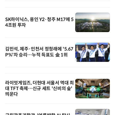
SK하이닉스, 용인 Y2·청주 M17에 5
4조원 투자
김민석, 제주·인천서 정청래에 '5.67
P%'차 승리…누적 득표도 金 1위
라이엇게임즈, 더현대 서울서 역대 최
대 TFT 축제…신규 세트 '신비의 숲'
띄운다