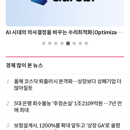
AI 시대의 의사결정을 바꾸는 수리최적화(Optimization): 실제 산업 적용 사례와 활용 전략
AI 핀옵스 실전 세미나:
경제 많이 본 뉴스
1
올해 코스닥 퇴출러시 본격화…상장보다 상폐기업 더
많아질듯
2
5대 은행 회수불능 '추정손실' 1조2109억원 …7년 만
에 최대
3
보험설계사, 1200%룰 확대 앞두고 '상장 GA'로 쏠렸