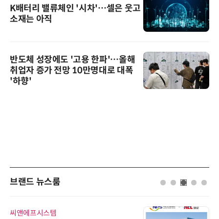
K배터리 밸류체인 '시차'…셀은 웃고
소재는 아직
반도체 성장에도 '고용 한파'…올해
취업자 증가 전망 10만명대로 대폭
'하향'
브랜드 뉴스룸
씨앤에프시스템