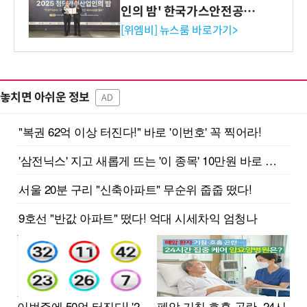
인의 밤' 한국가스안전공사
사장상 수상
[위엠비] 뉴스룸 바로가기>
놓치면 아쉬운 정보
AD