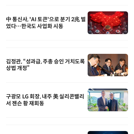
中 통신사, 'AI 토큰'으로 분기 2兆 벌
었다…한국도 사업화 시동
김정관, “성과급, 주총 승인 거치도록
상법 개정”
구광모 LG 회장, 내주 美 실리콘밸리
서 젠슨 황 재회동