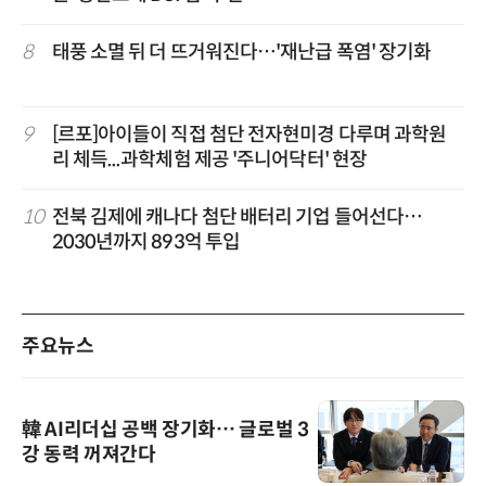
8
태풍 소멸 뒤 더 뜨거워진다…'재난급 폭염' 장기화
9
[르포]아이들이 직접 첨단 전자현미경 다루며 과학원
리 체득...과학체험 제공 '주니어닥터' 현장
10
전북 김제에 캐나다 첨단 배터리 기업 들어선다…
2030년까지 893억 투입
주요뉴스
韓 AI리더십 공백 장기화… 글로벌 3
강 동력 꺼져간다