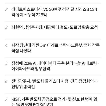
2
레디로버스트머신, VC 30여곳 경쟁 끝 시리즈B 134
억 유치…누적 229억
3
최현덕 남양주시장, 대광위에 철도·도로망 확충 요청
4
사장 장난에 직원 5m 아래로 추락…노동부, 업체 감독
직접 나섰다
5
장성에 20㎿ AI 데이터센터 구축 본격…美 AI패브릭·
에이파사드와 업무협약
6
전남광주시, '반도체 클러스터 지정' 긴급 점검회의…
전방위 총력전
7
KIST, 기존 반도체 공정으로 전기·빛 신호 한 번에 읽
는 '광반도체 BCI 칩' 구현