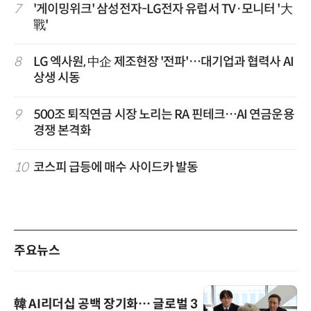
7
'게이밍위크' 삼성전자-LG전자 유럽서 TV·모니터 '大
戰'
8
LG 엑사원, 中企 제조현장 '전파'…대기업과 협력사 AI
상생 시동
9
500조 퇴직연금 시장 노리는 RA 핀테크…AI 연금운용
경쟁 본격화
10
코스피 급등에 매수 사이드카 발동
주요뉴스
韓 AI리더십 공백 장기화… 글로벌 3