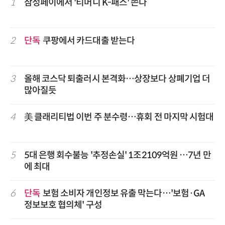
1
삼성페이에서 '티머니 K-패스' 쓴다
2
단독
쿠팡에서 카드대출 받는다
3
올해 코스닥 퇴출러시 본격화…상장보다 상폐기업 더
많아질듯
4
美 클래리티법 이번 주 분수령…휴회 전 마지막 시험대
5
5대 은행 회수불능 '추정손실' 1조2109억원 …7년 만
에 최대
6
단독
보험 소비자 개인정보 유출 막는다…'보험·GA
정보보호 협의체' 구성