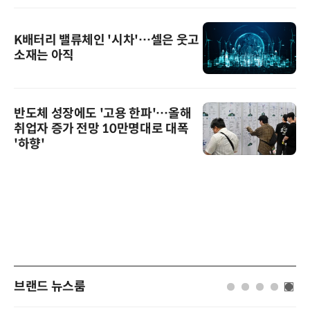
K배터리 밸류체인 '시차'…셀은 웃고
소재는 아직
반도체 성장에도 '고용 한파'…올해
취업자 증가 전망 10만명대로 대폭
'하향'
브랜드 뉴스룸