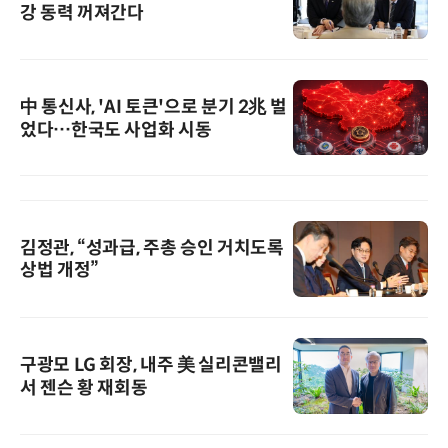
강 동력 꺼져간다
中 통신사, 'AI 토큰'으로 분기 2兆 벌
었다…한국도 사업화 시동
김정관, “성과급, 주총 승인 거치도록
상법 개정”
구광모 LG 회장, 내주 美 실리콘밸리
서 젠슨 황 재회동