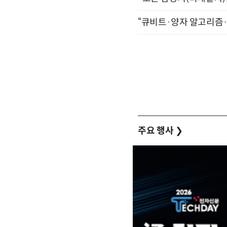
“큐비트·양자 알고리즘·Qi
주요 행사
❯