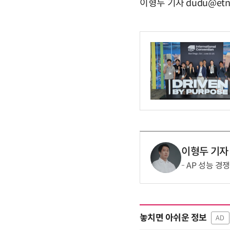
이형두 기자 dudu@etn
이형두 기자
AP 성능 경
놓치면 아쉬운 정보
AD