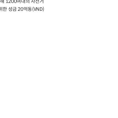
해 1200여대의 자전거
한 성금 20억동(VND)