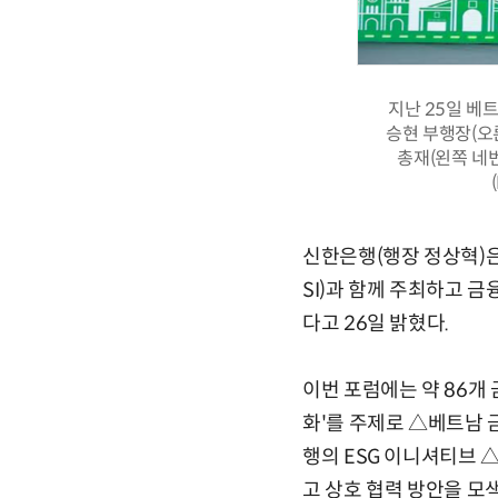
지난 25일 베
승현 부행장(오
총재(왼쪽 네
신한은행(행장 정상혁)은
SI)과 함께 주최하고 
다고 26일 밝혔다.
이번 포럼에는 약 86개 
화'를 주제로 △베트남 
행의 ESG 이니셔티브 △
고 상호 협력 방안을 모