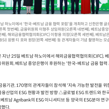
트남 하노이에서 '한국-베트남 금융 협력 포럼'을 개최하고 신한은행 
른쪽 첫번째), 금융위원회 이형주 상임위원(오른쪽 네번째), 베트남중앙은
번째), 해외금융협력협의회(CIFC) 이항용 의장(오른쪽 세번째), 베트
(BSI) 응웬 티 호와 원장(왼쪽 세번째) 등 관계자들이 기념 촬영하는 모
 지난 25일 베트남 하노이에서 해외금융협력협의회(CIFC),
금융위원회, 베트남 중앙은행이 후원하는 '한국-베트남 금융 협력
금융기관, 170명의 관계자들이 참석해 '지속 가능한 발전을 위
금융산업의 ESG 현황과 발전 방향 △글로벌 ESG 트렌드와 한
베트남 Agribank의 ESG 이니셔티브 등 양국의 ESG분야 
색했다.