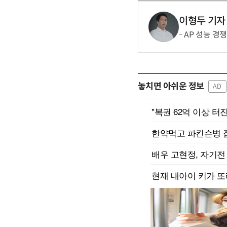
이형두 기자
AP 성능 경
놓치면 아쉬운 정보
AD