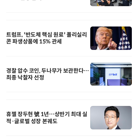
트럼프, '반도체 핵심 원료' 폴리실리
콘 파생상품에 15% 관세
경찰 압수 코인, 두나무가 보관한다…
최종 낙찰자 선정
휴젤 장두현 號 1년…상반기 최대 실
적·글로벌 성장 본궤도