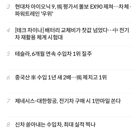
3
현대차 아이오닉 9, 獨 평가서 볼보 EX90 제쳐…차체·
파워트레인 '우위'
4
[테크 차이나] 배터리 교체비가 찻값 넘었다…中 전기
차 재활용 체계 시험대
5
테슬라, 6개월 연속 수입차 1위 질주
6
중국산 車 수입 1년 새 2배…獨 제치고 1위
7
제네시스-대한항공, 전기차 구매 시 1만마일 쏜다
8
신차 쏟아내는 수입차, 최대 실적 찍나