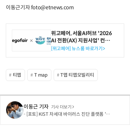
이동근기자 foto@etnews.com
위고페어, 서울AI허브 '2026
AI 전환(AX) 지원사업' 컨소
시엄 선정
[위고페어] 뉴스룸 바로가기>
티맵
T map
T맵 티맵모빌리티
이동근 기자
기사 더보기
[포토] KIST 차세대 바이러스 진단 플랫폼 '퓨전 어세이' 개발