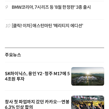
9
BMW코리아, 7시리즈 등 '8월 한정판' 3종 출시
10
[클릭! 이차] 애스턴마틴 '헤리티지 에디션'
주요뉴스
SK하이닉스, 용인 Y2·청주 M17에 5
4조원 투자
창사 첫 파업까지 갔던 카카오…연봉
6.3% 인상 합의